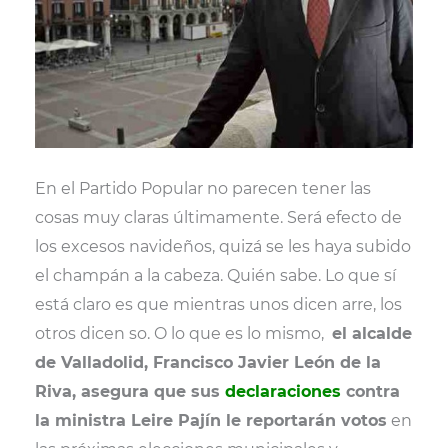
En el Partido Popular no parecen tener las
cosas muy claras últimamente. Será efecto de
los excesos navideños, quizá se les haya subido
el champán a la cabeza. Quién sabe. Lo que sí
está claro es que mientras unos dicen arre, los
otros dicen so. O lo que es lo mismo,
el alcalde
de Valladolid, Francisco Javier León de la
Riva, asegura que sus
declaraciones
contra
la ministra Leire Pajín le reportarán votos
en