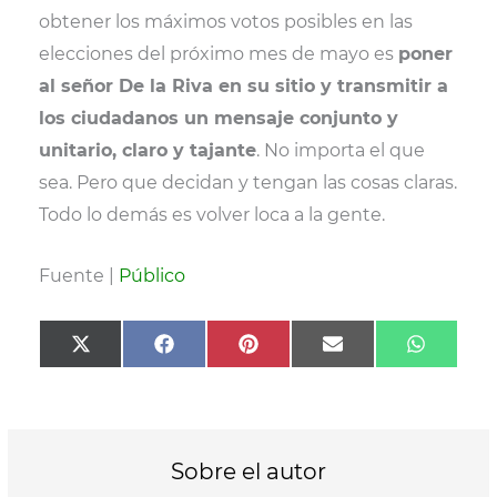
obtener los máximos votos posibles en las
elecciones del próximo mes de mayo es
poner
al señor De la Riva en su sitio y transmitir a
los ciudadanos un mensaje conjunto y
unitario, claro y tajante
. No importa el que
sea. Pero que decidan y tengan las cosas claras.
Todo lo demás es volver loca a la gente.
Fuente |
Público
Compartir
Compartir
Compartir
Compartir
Compart
X
F
P
E
W
en
en
en
en
en
(
a
i
m
h
T
c
n
a
a
w
e
t
i
t
i
b
e
l
s
t
o
r
A
t
o
e
p
Sobre el autor
e
k
s
p
r
t