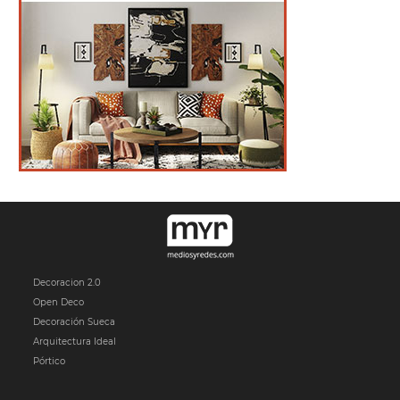
Decoracion 2.0
Open Deco
Decoración Sueca
Arquitectura Ideal
Pórtico