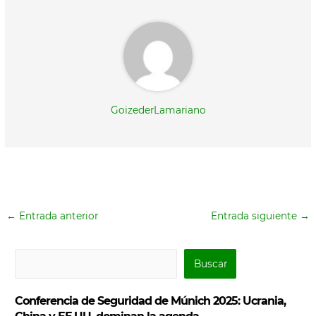
)
GoizederLamariano
←
Entrada anterior
Entrada siguiente
→
B
Buscar
u
s
Conferencia de Seguridad de Múnich 2025: Ucrania,
c