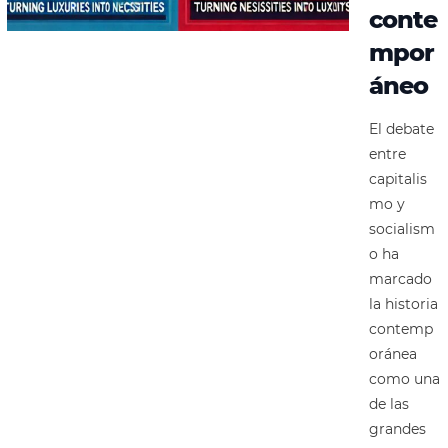
conte
mpor
áneo
El debate
entre
capitalis
mo y
socialism
o ha
marcado
la historia
contemp
oránea
como una
de las
grandes