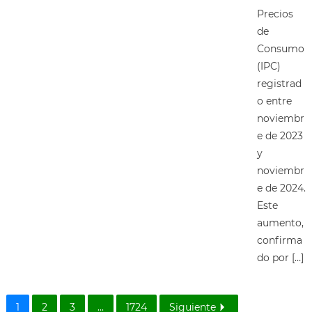
Precios
de
Consumo
(IPC)
registrad
o entre
noviembr
e de 2023
y
noviembr
e de 2024.
Este
aumento,
confirma
do por […]
1
2
3
...
1724
Siguiente