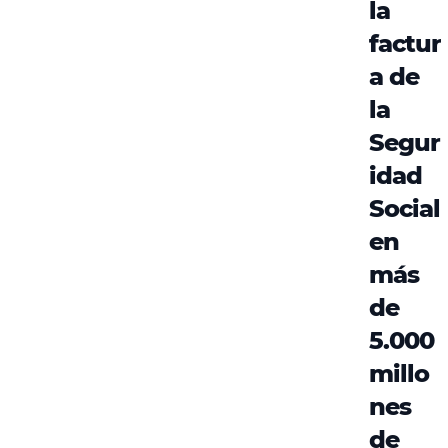
la
factur
a de
la
Segur
idad
Social
en
más
de
5.000
millo
nes
de