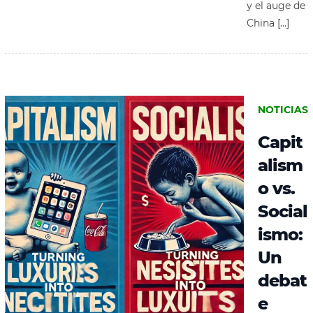
y el auge de
China […]
NOTICIAS
Capit
alism
o vs.
Social
ismo:
Un
debat
e