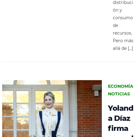
distribuci
ón y
consumo
de
recursos.
Pero más
allá de […]
ECONOMÍA
NOTICIAS
Yoland
a Díaz
firma