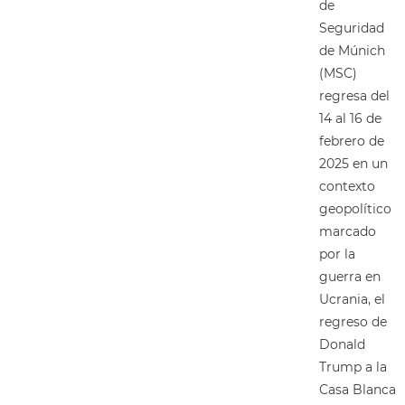
de
Seguridad
de Múnich
(MSC)
regresa del
14 al 16 de
febrero de
2025 en un
contexto
geopolítico
marcado
por la
guerra en
Ucrania, el
regreso de
Donald
Trump a la
Casa Blanca