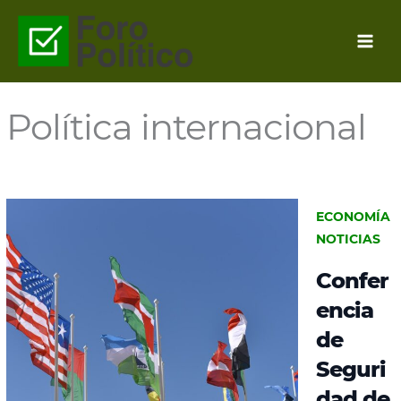
Ir
al
contenido
Política internacional
ECONOMÍA
NOTICIAS
Confer
encia
de
Seguri
dad de