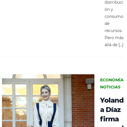
distribuci
ón y
consumo
de
recursos.
Pero más
allá de […]
ECONOMÍA
NOTICIAS
Yoland
a Díaz
firma