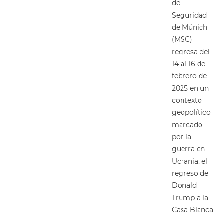
de
Seguridad
de Múnich
(MSC)
regresa del
14 al 16 de
febrero de
2025 en un
contexto
geopolítico
marcado
por la
guerra en
Ucrania, el
regreso de
Donald
Trump a la
Casa Blanca