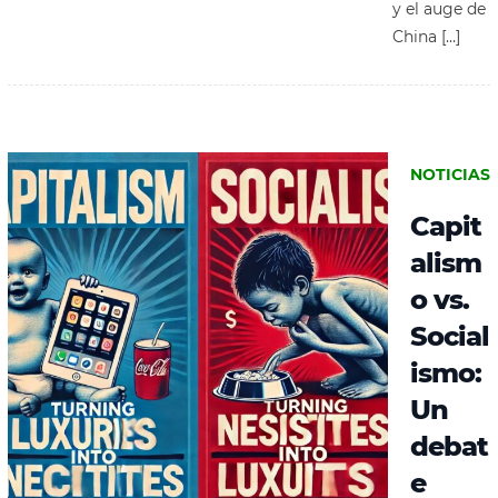
y el auge de
China […]
NOTICIAS
Capit
alism
o vs.
Social
ismo:
Un
debat
e