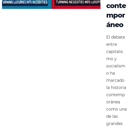
conte
mpor
áneo
El debate
entre
capitalis
mo y
socialism
o ha
marcado
la historia
contemp
oránea
como una
de las
grandes