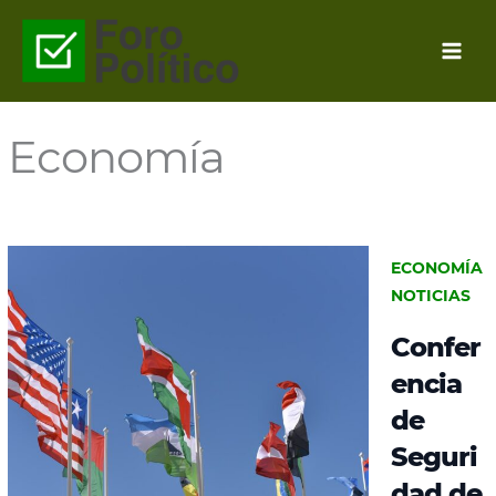
Ir
al
contenido
Economía
ECONOMÍA
NOTICIAS
Confer
encia
de
Seguri
dad de