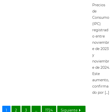
Precios
de
Consumo
(IPC)
registrad
o entre
noviembr
e de 2023
y
noviembr
e de 2024.
Este
aumento,
confirma
do por […]
1
2
3
...
1724
Siguiente