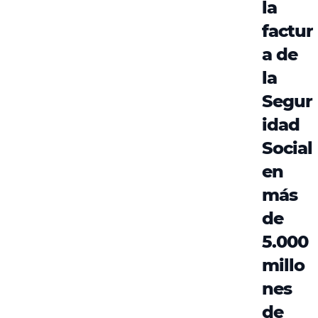
la
factur
a de
la
Segur
idad
Social
en
más
de
5.000
millo
nes
de