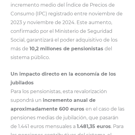
t
o
e
p
incremento medio del Índice de Precios de
e
k
s
p
r
t
Consumo (IPC) registrado entre noviembre de
)
2023 y noviembre de 2024. Este aumento,
confirmado por el Ministerio de Seguridad
Social, garantizará el poder adquisitivo de los
más de
10,2 millones de pensionistas
del
sistema público.
Un impacto directo en la economía de los
jubilados
Para los pensionistas, esta revalorización
supondrá un
incremento anual de
aproximadamente 600 euros
en el caso de las
pensiones medias de jubilación, que pasarán
de 1.441 euros mensuales a
1.481,35 euros
. Para