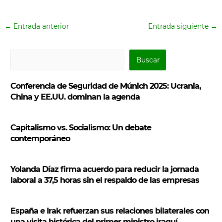
←
Entrada anterior
Entrada siguiente
→
B
Buscar
u
s
Conferencia de Seguridad de Múnich 2025: Ucrania,
c
China y EE.UU. dominan la agenda
a
r
Capitalismo vs. Socialismo: Un debate
contemporáneo
Yolanda Díaz firma acuerdo para reducir la jornada
laboral a 37,5 horas sin el respaldo de las empresas
España e Irak refuerzan sus relaciones bilaterales con
una visita histórica del primer ministro iraquí