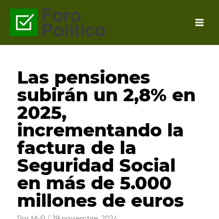
Ir
al
contenido
Las pensiones
subirán un 2,8% en
2025,
incrementando la
factura de la
Seguridad Social
en más de 5.000
millones de euros
Por
MyR
/
29 noviembre, 2024