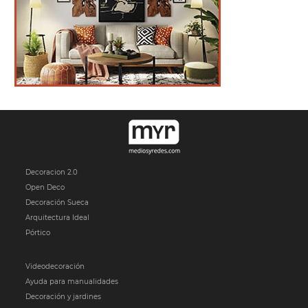
Decoracion 2.0
Open Deco
Decoración Sueca
Arquitectura Ideal
Pórtico
Videodecoración
Ayuda para manualidades
Decoración y jardines