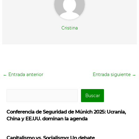
Cristina
←
Entrada anterior
Entrada siguiente
→
B
Buscar
u
s
Conferencia de Seguridad de Múnich 2025: Ucrania,
c
China y EE.UU. dominan la agenda
a
r
Capitalismo vs. Socialismo: Un debate