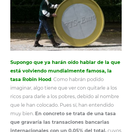
t
o
e
p
e
k
s
p
r
t
)
Supongo que ya harán oído hablar de la que
está volviendo mundialmente famosa, la
tasa Robin Hood
. Como habrán podido
imaginar, algo tiene que ver con quitarle a los
ricos para darle a los pobres, debido al nombre
que le han colocado. Pues sí, han entendido
muy bien.
En concreto se trata de una tasa
que gravaría las transaciones bancarias
internacionales con un 0.05% del total,
cuyos