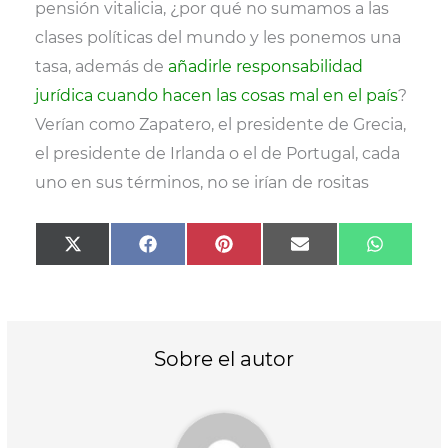
pensión vitalicia, ¿por qué no sumamos a las
clases políticas del mundo y les ponemos una
tasa, además de
añadirle responsabilidad
jurídica cuando hacen las cosas mal en el país
?
Verían como Zapatero, el presidente de Grecia,
el presidente de Irlanda o el de Portugal, cada
uno en sus términos, no se irían de rositas
Compartir
Compartir
Compartir
Compartir
Compart
X
F
P
E
W
en
en
en
en
en
(
a
i
m
h
T
c
n
a
a
w
e
t
i
t
i
b
e
l
s
t
o
r
A
t
o
e
p
Sobre el autor
e
k
s
p
r
t
)