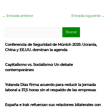
←
Entrada anterior
Entrada siguiente
→
B
Buscar
u
s
Conferencia de Seguridad de Múnich 2025: Ucrania,
c
China y EE.UU. dominan la agenda
a
r
Capitalismo vs. Socialismo: Un debate
contemporáneo
Yolanda Díaz firma acuerdo para reducir la jornada
laboral a 37,5 horas sin el respaldo de las empresas
España e Irak refuerzan sus relaciones bilaterales con