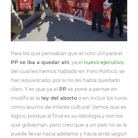
Para los que pensaban que el voto útil para el
PP se iba a quedar ahí
, ya el
nuevo ejecutivo
,
del cual les hemos hablado en Foro Político, se
han equivocado, por si no les había quedado
claro. Y es que ya el
PP
se pone a pensar en
modificar la
ley del aborto
o en incluir los toros
como asunto de interés cultural. Vamos que es
lógico, porque al final es su ideología y son los
que gobiernan, pero creo que a un país no se le
puede llevar hacia adelante y hacia atrás según