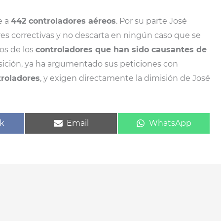
e a
442 controladores aéreos
. Por su parte José
es correctivas y no descarta en ningún caso que se
os de los
controladores que han sido causantes de
sición, ya ha argumentado sus peticiones con
troladores
, y exigen directamente la dimisión de José
ir
Compartir
Compartir
k
Email
WhatsApp
en
en