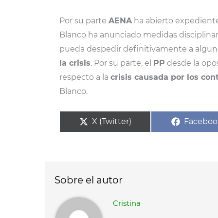
Por su parte
AENA
ha abierto expedient
Blanco ha anunciado medidas disciplinar
pueda despedir definitivamente a algun
la crisis
. Por su parte, el
PP
desde la opo
respecto a la
crisis causada por los con
Blanco.
Compartir
Compart
X (Twitter)
Faceboo
en
en
Sobre el autor
Cristina