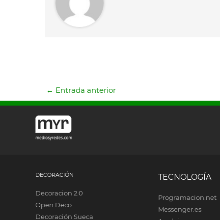
←
Entrada anterior
DECORACIÓN
TECNOLOGÍA
Decoracion 2.0
Programacion.net
Open Deco
Messenger.es
Decoración Sueca