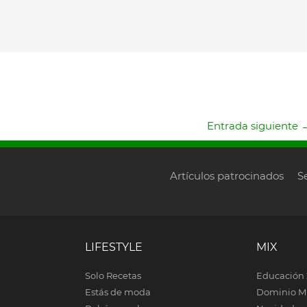
Entrada siguiente
Artículos patrocinados
S
LIFESTYLE
MIX
Solo Recetas
Educación 
Estás de moda
Dominio M