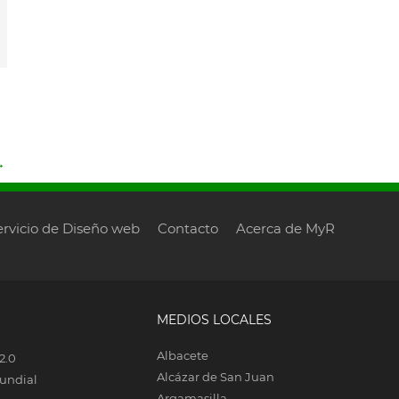
→
ervicio de Diseño web
Contacto
Acerca de MyR
MEDIOS LOCALES
Albacete
2.0
Alcázar de San Juan
undial
Argamasilla