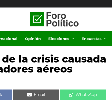
ernacional
Opinión
Elecciones
Encuestas
de la crisis causada
ladores aéreos
ir
Compartir
Compartir
k
Email
WhatsApp
en
en