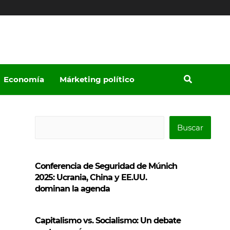
Economía
Márketing político
B
Buscar
u
s
Conferencia de Seguridad de Múnich
c
2025: Ucrania, China y EE.UU.
a
dominan la agenda
r
Capitalismo vs. Socialismo: Un debate