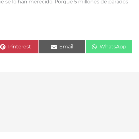
ue se lo han merecido. Porque 5 millones de parados
Compartir
Compartir
Compartir
Pinterest
Email
WhatsApp
en
en
en