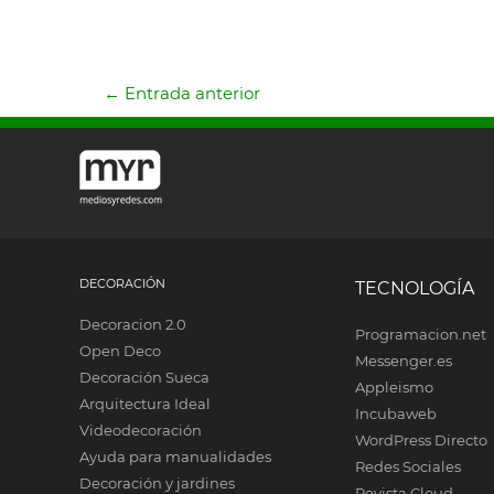
←
Entrada anterior
DECORACIÓN
TECNOLOGÍA
Decoracion 2.0
Programacion.net
Open Deco
Messenger.es
Decoración Sueca
Appleismo
Arquitectura Ideal
Incubaweb
Videodecoración
WordPress Directo
Ayuda para manualidades
Redes Sociales
Decoración y jardines
Revista Cloud