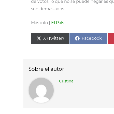
de votos, lo que no se puede negar es q
son demasiados.
Más info |
El País
Compartir
Compartir
X (Twitter)
Facebook
en
en
Sobre el autor
Cristina