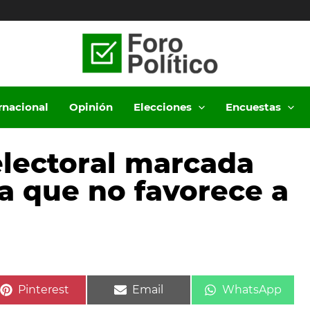
ernacional
Opinión
Elecciones
Encuestas
lectoral marcada
a que no favorece a
Compartir
Compartir
Compartir
Pinterest
Email
WhatsApp
en
en
en