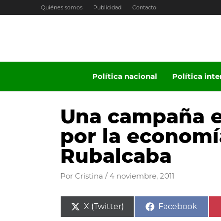
Ir
Quiénes somos
Publicidad
Contacto
al
contenido
Política nacional
Política int
Una campaña e
por la economí
Rubalcaba
Por
Cristina
/
4 noviembre, 2011
Compartir
Compartir
X (Twitter)
Facebook
en
en