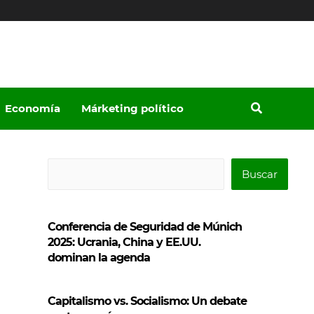
Economía
Márketing político
B
Buscar
u
s
Conferencia de Seguridad de Múnich
c
2025: Ucrania, China y EE.UU.
a
dominan la agenda
r
Capitalismo vs. Socialismo: Un debate