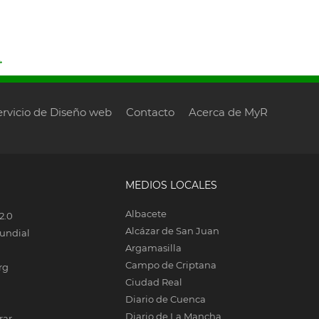
→
ervicio de Diseño web
Contacto
Acerca de MyR
MEDIOS LOCALES
Albacete
2.0
Alcázar de San Juan
undial
Argamasilla
Campo de Criptana
rg
Ciudad Real
Diario de Cuenca
Diario de La Mancha
rar