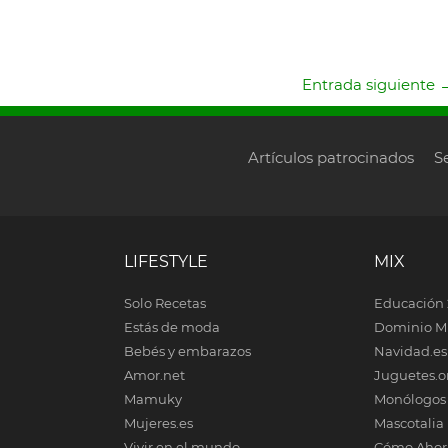
Entrada siguiente
Artículos patrocinados
S
LIFESTYLE
MIX
Solo Recetas
Educación 
Estás de moda
Dominio M
Bebés y embarazos
Navidad.es
Amor.net
Juguetes.o
Mamuky
Monólogos
Mujeres.es
Mascotalia
Vivir en el mundo
Cómo Ahor