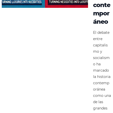
conte
mpor
áneo
El debate
entre
capitalis
mo y
socialism
o ha
marcado
la historia
contemp
oránea
como una
de las
grandes