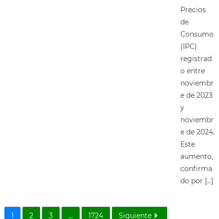
Precios
de
Consumo
(IPC)
registrad
o entre
noviembr
e de 2023
y
noviembr
e de 2024.
Este
aumento,
confirma
do por […]
1
2
3
...
1724
Siguiente