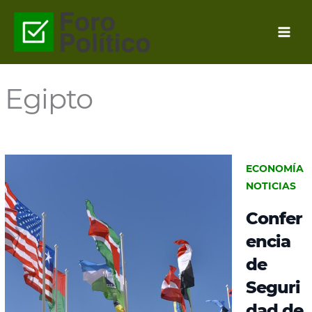
Ir
al
contenido
Egipto
ECONOMÍA
NOTICIAS
Confer
encia
de
Seguri
dad de