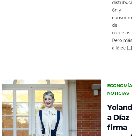
distribuci
ón y
consumo
de
recursos.
Pero más
allá de […]
ECONOMÍA
NOTICIAS
Yoland
a Díaz
firma