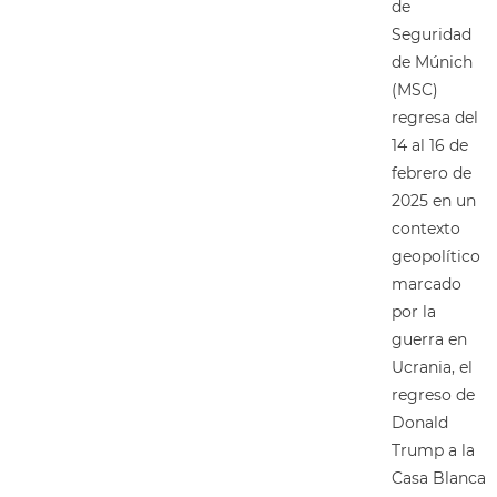
de
Seguridad
de Múnich
(MSC)
regresa del
14 al 16 de
febrero de
2025 en un
contexto
geopolítico
marcado
por la
guerra en
Ucrania, el
regreso de
Donald
Trump a la
Casa Blanca