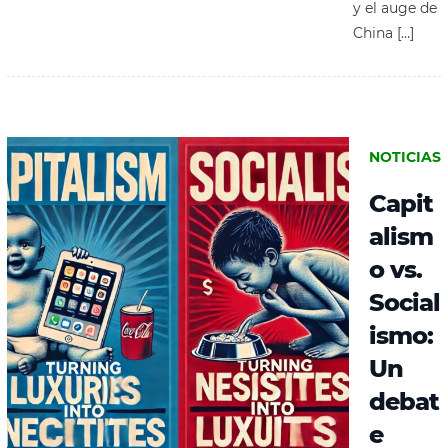
y el auge de
China […]
NOTICIAS
Capit
alism
o vs.
Social
ismo:
Un
debat
e