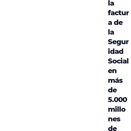
la
factur
a de
la
Segur
idad
Social
en
más
de
5.000
millo
nes
de