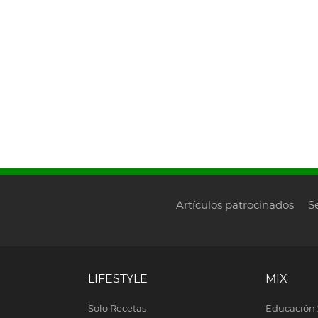
Artículos patrocinados
S
LIFESTYLE
MIX
Solo Recetas
Educación 