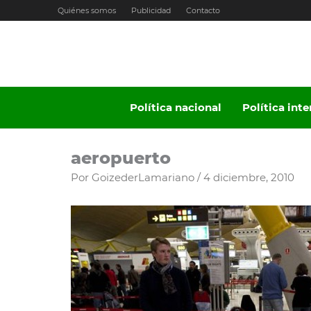
Ir
Quiénes somos
Publicidad
Contacto
al
contenido
Política nacional
Política int
aeropuerto
Por
GoizederLamariano
/
4 diciembre, 2010