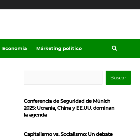
Economía
Márketing político
B
Buscar
u
s
Conferencia de Seguridad de Múnich
c
2025: Ucrania, China y EE.UU. dominan
a
la agenda
r
Capitalismo vs. Socialismo: Un debate