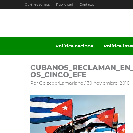
Ir
Quiénes somos
Publicidad
Contacto
al
contenido
Política nacional
Política int
CUBANOS_RECLAMAN_EN_
OS_CINCO_EFE
Por
GoizederLamariano
/
30 noviembre, 2010