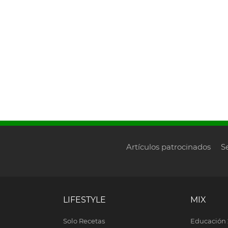
Artículos patrocinados
S
LIFESTYLE
MIX
Solo Recetas
Educación 