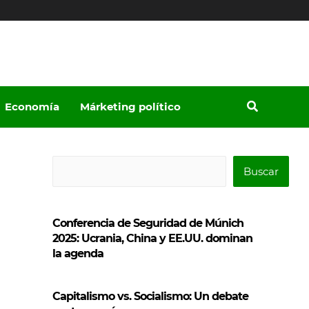
Economía
Márketing político
B
Buscar
u
s
Conferencia de Seguridad de Múnich
c
2025: Ucrania, China y EE.UU. dominan
a
la agenda
r
Capitalismo vs. Socialismo: Un debate