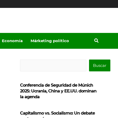
Economía
Márketing político
B
Buscar
u
s
Conferencia de Seguridad de Múnich
c
2025: Ucrania, China y EE.UU. dominan
a
la agenda
r
Capitalismo vs. Socialismo: Un debate