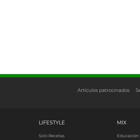
Artículos patrocinados
S
LIFESTYLE
MIX
Solo Recetas
Educación 