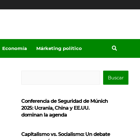
Economía
Márketing político
B
Buscar
u
s
Conferencia de Seguridad de Múnich
c
2025: Ucrania, China y EE.UU.
a
dominan la agenda
r
Capitalismo vs. Socialismo: Un debate