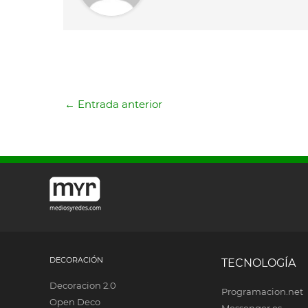
←
Entrada anterior
DECORACIÓN
TECNOLOGÍA
Decoracion 2.0
Programacion.net
Open Deco
Messenger.es