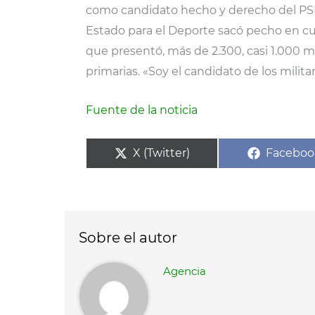
como candidato hecho y derecho del PSM
Estado para el Deporte sacó pecho en cua
que presentó, más de 2.300, casi 1.000 m
primarias. «Soy el candidato de los milit
Fuente de la noticia
Compartir
Compart
X (Twitter)
Faceboo
en
en
Sobre el autor
Agencia