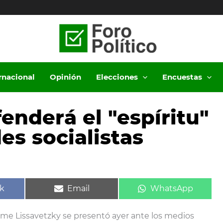
ernacional
Opinión
Elecciones
Encuestas
enderá el "espíritu"
des socialistas
ir
Compartir
Compartir
k
Email
WhatsApp
en
en
ime Lissavetzky se presentó ayer ante los medios