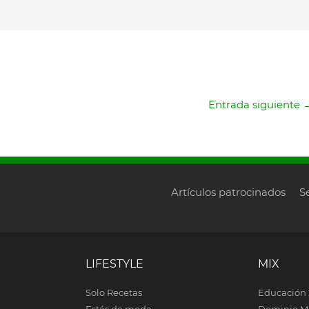
Entrada siguiente
Artículos patrocinados
S
LIFESTYLE
MIX
Solo Recetas
Educación 
Estás de moda
Dominio M