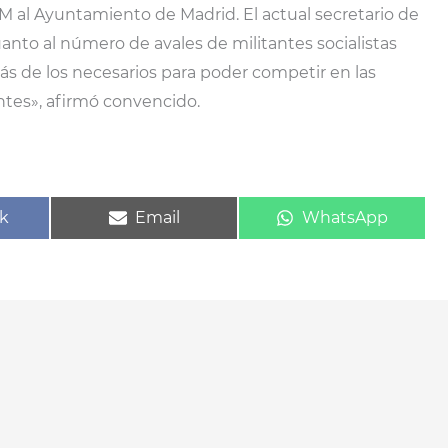
 al Ayuntamiento de Madrid. El actual secretario de
nto al número de avales de militantes socialistas
ás de los necesarios para poder competir en las
antes», afirmó convencido.
ir
Compartir
Compartir
k
Email
WhatsApp
en
en