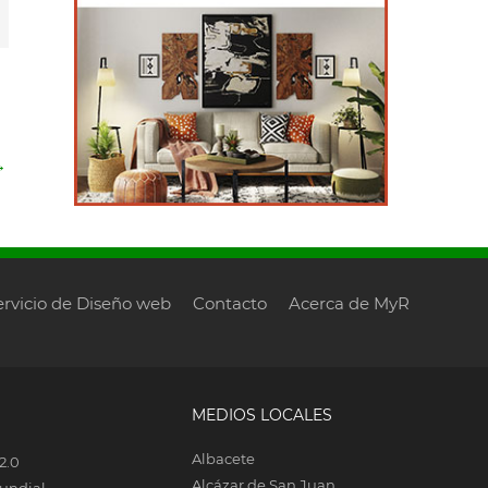
→
ervicio de Diseño web
Contacto
Acerca de MyR
MEDIOS LOCALES
Albacete
2.0
Alcázar de San Juan
undial