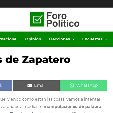
ernacional
Opinión
Elecciones
Encuestas
s de Zapatero
ir
Compartir
Compartir
k
Email
WhatsApp
en
en
que, viendo como estan las cosas, vamos a intentar
 verdades a medias, o
manipulaciones de palabra