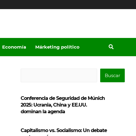
Economía
Márketing político
B
Buscar
u
s
Conferencia de Seguridad de Múnich
c
2025: Ucrania, China y EE.UU.
a
dominan la agenda
r
Capitalismo vs. Socialismo: Un debate