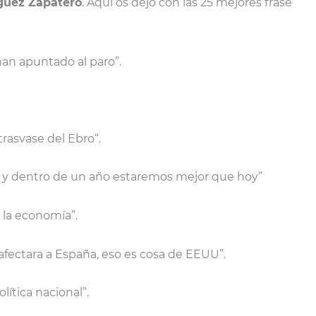
íguez Zapatero
. Aquí os dejo con las 25 mejores frase
han apuntado al paro”.
trasvase del Ebro“.
 y dentro de un año estaremos mejor que hoy”
 la economía”.
o afectara a España, eso es cosa de EEUU”.
lítica nacional”.