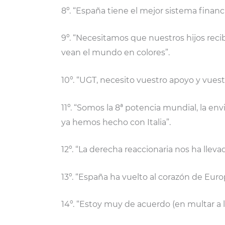
8º. “España tiene el mejor sistema financ
9º. “Necesitamos que nuestros hijos rec
vean el mundo en colores”.
10º. “UGT, necesito vuestro apoyo y vuest
11º. “Somos la 8ª potencia mundial, la e
ya hemos hecho con Italia”.
12º. “La derecha reaccionaria nos ha llevad
13º. “España ha vuelto al corazón de Euro
14º. “Estoy muy de acuerdo (en multar a 