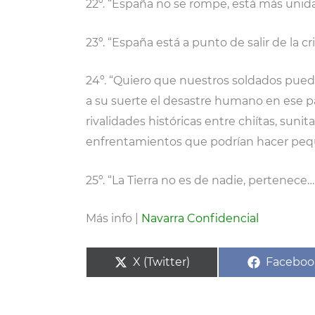
22º. “España no se rompe, está más uni
23º. “España está a punto de salir de la cri
24º. “Quiero que nuestros soldados pued
a su suerte el desastre humano en ese p
rivalidades históricas entre chiítas, sunit
enfrentamientos que podrían hacer pequeñ
25º. “La Tierra no es de nadie, pertenece…
Más info |
Navarra Confidencial
Compartir
Compart
X (Twitter)
Faceboo
en
en