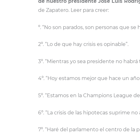
de nuestro presidente José Luis Rodr
de Zapatero. Leer para creer:
º. “No son parados, son personas que se 
2º. “Lo de que hay crisis es opinable”.
3º. “Mientras yo sea presidente no habrá 
4º. “Hoy estamos mejor que hace un año
5º. “Estamos en la Champions League de
6º. “La crisis de las hipotecas suprime n
7º. “Haré del parlamento el centro de la po