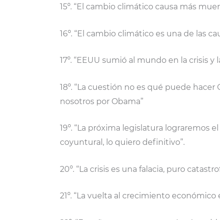
15º. “El cambio climático causa más muert
16º. “El cambio climático es una de las ca
17º. “EEUU sumió al mundo en la crisis y l
18º. “La cuestión no es qué puede hace
nosotros por Obama”
19º. “La próxima legislatura lograremos 
coyuntural, lo quiero definitivo”.
20º. “La crisis es una falacia, puro catastr
21º. “La vuelta al crecimiento económico