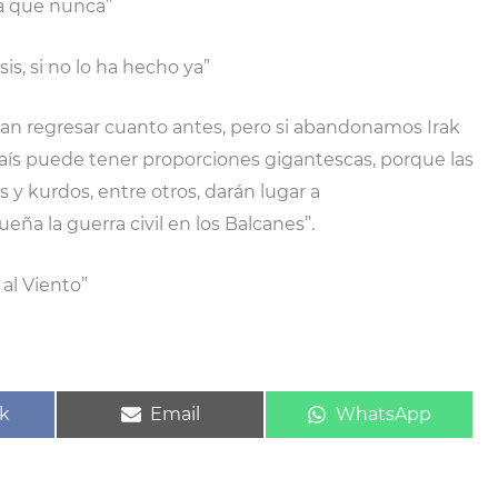
da que nunca”
sis, si no lo ha hecho ya”
an regresar cuanto antes, pero si abandonamos Irak
aís puede tener proporciones gigantescas, porque las
as y kurdos, entre otros, darán lugar a
a la guerra civil en los Balcanes”.
 al Viento”
ir
Compartir
Compartir
k
Email
WhatsApp
en
en