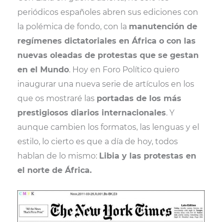
i
b
e
l
s
periódicos españoles abren sus ediciones con
t
o
r
A
t
o
e
p
la polémica de fondo, con la
manutención de
e
k
s
p
r
t
regímenes dictatoriales en África o con las
)
nuevas oleadas de protestas que se gestan
en el Mundo
. Hoy en Foro Político quiero
inaugurar una nueva serie de artículos en los
que os mostraré las
portadas de los más
prestigiosos diarios internacionales
. Y
aunque cambien los formatos, las lenguas y el
estilo, lo cierto es que a día de hoy, todos
hablan de lo mismo:
Libia y las protestas en
el norte de África.