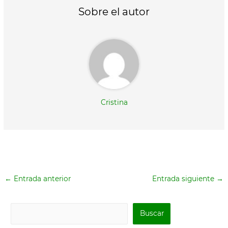
t
o
e
p
Sobre el autor
e
k
s
p
r
t
)
Cristina
←
Entrada anterior
Entrada siguiente
→
B
Buscar
u