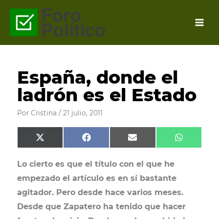
Ir
al
contenido
España, donde el
ladrón es el Estado
Por
Cristina
/
21 julio, 2011
Compartir
Compartir
Compartir
Comparti
X
F
E
W
en
en
en
en
(
a
m
h
T
c
a
a
Lo cierto es que el título con el que he
w
e
i
t
i
b
l
s
empezado el artículo es en sí bastante
t
o
A
t
o
p
agitador. Pero desde hace varios meses.
e
k
p
r
Desde que Zapatero ha tenido que hacer
)