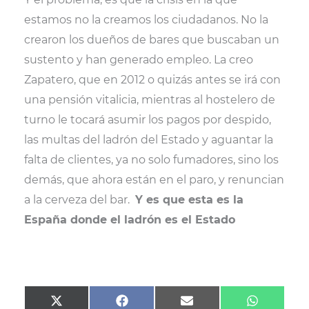
estamos no la creamos los ciudadanos. No la
crearon los dueños de bares que buscaban un
sustento y han generado empleo. La creo
Zapatero, que en 2012 o quizás antes se irá con
una pensión vitalicia, mientras al hostelero de
turno le tocará asumir los pagos por despido,
las multas del ladrón del Estado y aguantar la
falta de clientes, ya no solo fumadores, sino los
demás, que ahora están en el paro, y renuncian
a la cerveza del bar.
Y es que esta es la
España donde el ladrón es el Estado
Compartir
Compartir
Compartir
Comparti
X
F
E
W