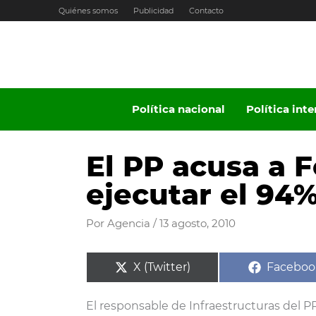
Ir
Quiénes somos
Publicidad
Contacto
al
contenido
Política nacional
Política int
El PP acusa a 
ejecutar el 94%
Por
Agencia
/
13 agosto, 2010
Compartir
Compart
X (Twitter)
Faceboo
en
en
El responsable de Infraestructuras del P