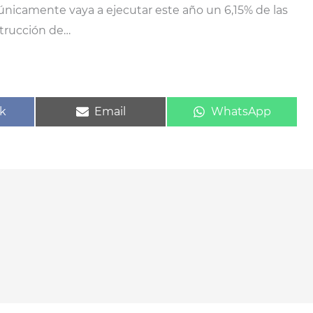
únicamente vaya a ejecutar este año un 6,15% de las
strucción de…
ir
Compartir
Compartir
k
Email
WhatsApp
en
en