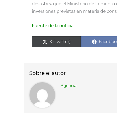
desastre» que el Ministerio de Fomento 
inversiones previstas en materia de con
Fuente de la noticia
Compartir
Compart
X (Twitter)
Faceboo
en
en
Sobre el autor
Agencia