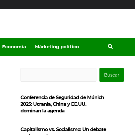
Economía
Márketing político
B
Buscar
u
s
Conferencia de Seguridad de Múnich
c
2025: Ucrania, China y EE.UU.
a
dominan la agenda
r
Capitalismo vs. Socialismo: Un debate