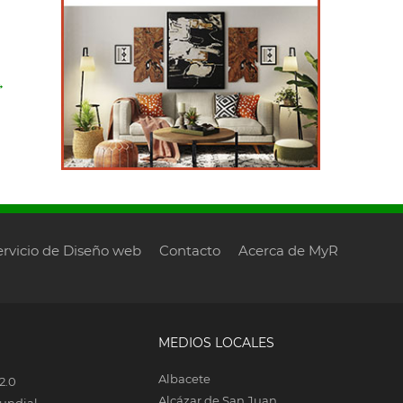
→
ervicio de Diseño web
Contacto
Acerca de MyR
MEDIOS LOCALES
Albacete
2.0
Alcázar de San Juan
undial