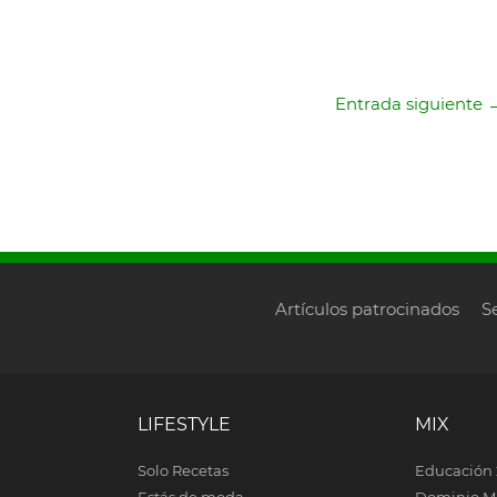
Entrada siguiente
Artículos patrocinados
S
LIFESTYLE
MIX
Solo Recetas
Educación 
Estás de moda
Dominio M