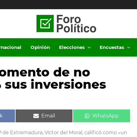
ernacional
Opinión
Elecciones
Encuestas
Fomento de no
 sus inversiones
ir
Compartir
Compartir
k
Email
WhatsApp
en
en
P de Extremadura, Víctor del Moral, calificó como «un