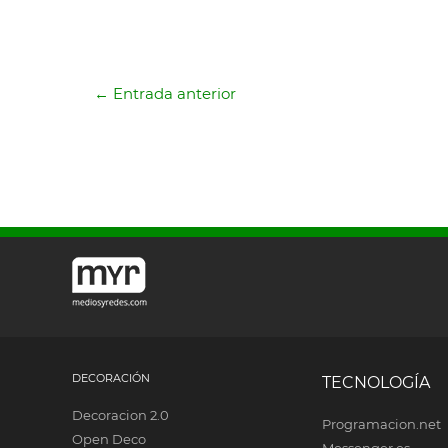
←
Entrada anterior
DECORACIÓN
TECNOLOGÍA
Decoracion 2.0
Programacion.net
Open Deco
Messenger.es