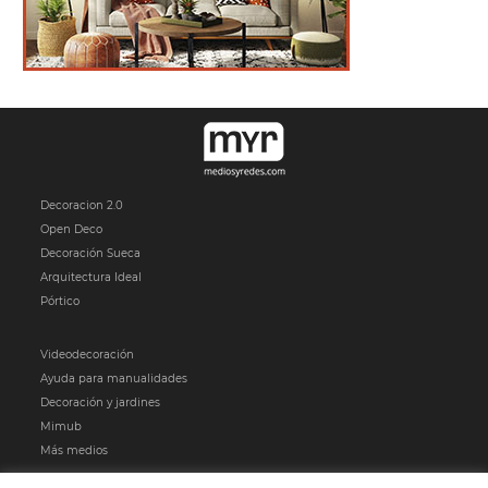
Decoracion 2.0
Open Deco
Decoración Sueca
Arquitectura Ideal
Pórtico
Videodecoración
Ayuda para manualidades
Decoración y jardines
Mimub
Más medios