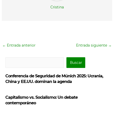
Cristina
←
Entrada anterior
Entrada siguiente
→
B
Buscar
u
s
Conferencia de Seguridad de Múnich 2025: Ucrania,
c
China y EE.UU. dominan la agenda
a
r
Capitalismo vs. Socialismo: Un debate
contemporáneo