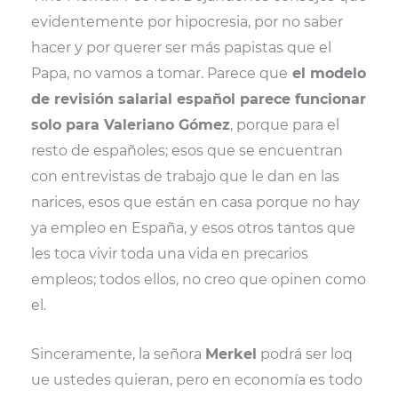
i
b
l
s
evidentemente por hipocresia, por no saber
t
o
A
t
o
p
hacer y por querer ser más papistas que el
e
k
p
r
Papa, no vamos a tomar. Parece que
el modelo
)
de revisión salarial español parece funcionar
solo para Valeriano Gómez
, porque para el
resto de españoles; esos que se encuentran
con entrevistas de trabajo que le dan en las
narices, esos que están en casa porque no hay
ya empleo en España, y esos otros tantos que
les toca vivir toda una vida en precarios
empleos; todos ellos, no creo que opinen como
el.
Sinceramente, la señora
Merkel
podrá ser loq
ue ustedes quieran, pero en economía es todo