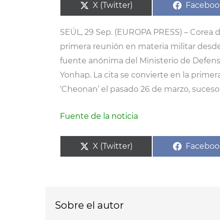
Compartir
Compart
X (Twitter)
Faceboo
en
en
SEÚL, 29 Sep. (EUROPA PRESS) – Corea de
primera reunión en materia militar desd
fuente anónima del Ministerio de Defensa
Yonhap. La cita se convierte en la prim
‘Cheonan’ el pasado 26 de marzo, suceso
Fuente de la noticia
Compartir
Compart
X (Twitter)
Faceboo
en
en
Sobre el autor