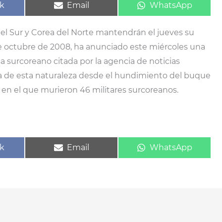
ir
Compartir
Compartir
k
Email
WhatsApp
en
en
l Sur y Corea del Norte mantendrán el jueves su
e octubre de 2008, ha anunciado este miércoles una
 surcoreano citada por la agencia de noticias
era de esta naturaleza desde el hundimiento del buque
 en el que murieron 46 militares surcoreanos.
ir
Compartir
Compartir
k
Email
WhatsApp
en
en