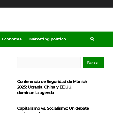
Economía
Márketing político
B
Buscar
u
s
Conferencia de Seguridad de Múnich
c
2025: Ucrania, China y EE.UU.
a
dominan la agenda
r
Capitalismo vs. Socialismo: Un debate