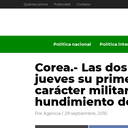
Ir
Quiénes somos
Publicidad
Contacto
al
contenido
Política nacional
Política int
Corea.- Las dos
jueves su prim
carácter milita
hundimiento d
Por
Agencia
/
29 septiembre, 2010