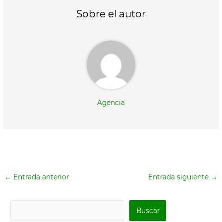
t
o
A
t
o
p
Sobre el autor
e
k
p
r
)
Agencia
←
Entrada anterior
Entrada siguiente
→
B
Buscar
u