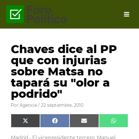
Ir
al
contenido
Chaves dice al PP
que con injurias
sobre Matsa no
tapará su "olor a
podrido"
Por
Agencia
/
22 septiembre, 2010
Compartir
Compartir
Compartir
Comparti
X
F
E
W
en
en
en
en
(
a
m
h
T
c
a
a
Madrid.- El vicepresidente tercero, Manuel
w
e
i
t