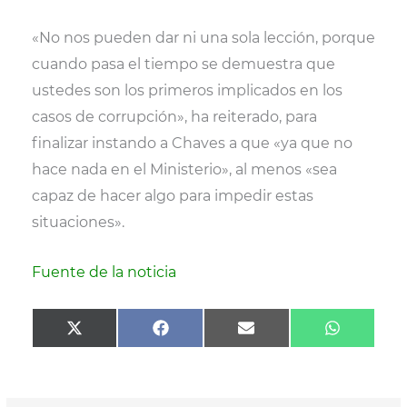
«No nos pueden dar ni una sola lección, porque
cuando pasa el tiempo se demuestra que
ustedes son los primeros implicados en los
casos de corrupción», ha reiterado, para
finalizar instando a Chaves a que «ya que no
hace nada en el Ministerio», al menos «sea
capaz de hacer algo para impedir estas
situaciones».
Fuente de la noticia
Compartir
Compartir
Compartir
Comparti
X
F
E
W
en
en
en
en
(
a
m
h
T
c
a
a
w
e
i
t
i
b
l
s