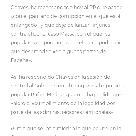
i
b
l
s
Chaves, ha recomendado hoy al PP que acabe
t
o
A
t
o
p
«con el pantano de corrupción en el que está
e
k
p
r
enfangado» y que deje de lanzar «injurias»
)
contra él por el caso Matsa, con el que los
populares no podrán tapar «el olor a podrido»
que desprenden «en algunas partes de
España».
Así ha respondido Chaves en la sesión de
control al Gobierno en el Congreso al diputado
popular Rafael Merino, quien le ha pedido que
valore el «cumplimiento de la legalidad por
parte de las administraciones territoriales».
«Creía que se iba a referir a lo que ocurre en la