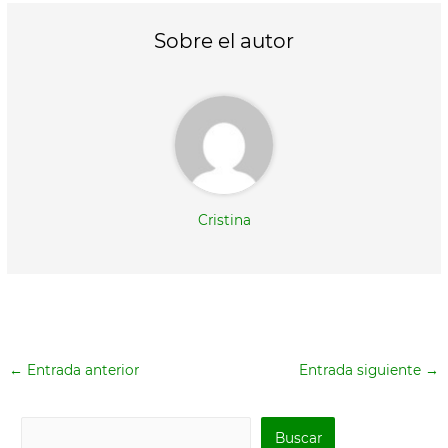
t
o
r
A
t
o
e
p
Sobre el autor
e
k
s
p
r
t
)
Cristina
←
Entrada anterior
Entrada siguiente
→
B
Buscar