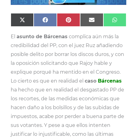
Compartir
Compartir
Compartir
Compartir
Compart
X
F
P
E
W
en
en
en
en
en
(
a
i
m
h
T
c
n
a
a
El
asunto de Bárcenas
complica aún más la
w
e
t
i
t
i
b
e
l
s
credibilidad del PP, con el juez Ruz añadiendo
t
o
r
A
t
o
e
p
posible delito por borrar los discos duros, y con
e
k
s
p
r
t
la oposición solicitando que Rajoy hable y
)
explique porqué ha mentido en el Congreso.
Lo cierto es que en realidad el
caso
Bárcenas
ha hecho que en realidad el desgastado PP de
los recortes, de las medidas económicas que
hacen daño a los bolsillos y de las subidas de
impuestos, acabe por perder a buena parte de
sus votantes. Y pese a que ellos intenten
justificar lo injustificable, como las últimas