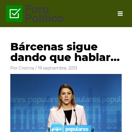
Ir
al
contenido
Bárcenas sigue
dando que hablar…
Por
Cristina
/
19 septiembre, 2013