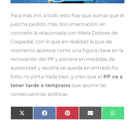
Para más inri, a todo esto hay que sumar que el
juez ha pedido más documentación, en
concreto la relacionada con María Dolores de
Cospedal, con lo que en realidad la que de
momento aparece como una figura clave en la
renovación del PP y pionera en medidas de
austeridad y recorte se queda en entredicho.
Esto, no pinta nada bien, y creo que el
PP va a
tener tarde o temprano
que asumir las
consecuencias políticas.
Compartir
Compartir
Compartir
Compartir
Compart
X
F
P
E
W
en
en
en
en
en
(
a
i
m
h
T
c
n
a
a
w
e
t
i
t
i
b
e
l
s