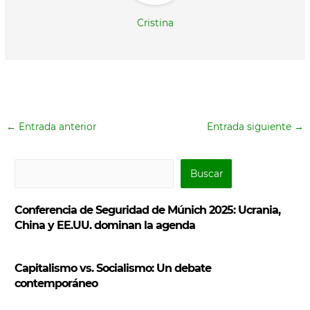
Cristina
←
Entrada anterior
Entrada siguiente
→
B
Buscar
u
s
Conferencia de Seguridad de Múnich 2025: Ucrania,
c
China y EE.UU. dominan la agenda
a
r
Capitalismo vs. Socialismo: Un debate
contemporáneo