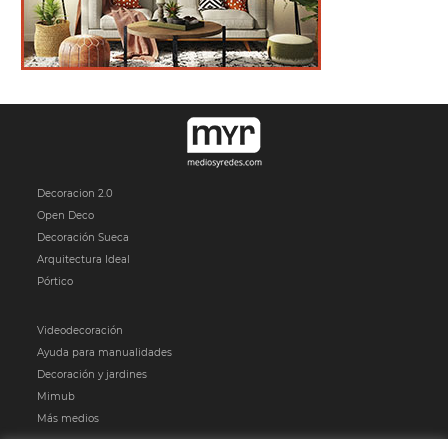
Decoracion 2.0
Open Deco
Decoración Sueca
Arquitectura Ideal
Pórtico
Videodecoración
Ayuda para manualidades
Decoración y jardines
Mimub
Más medios