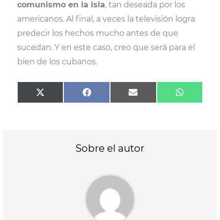
comunismo en la isla
, tan deseada por los
americanos. Al final, a veces la televisión logra
predecir los hechos mucho antes de que
sucedan. Y en este caso, creo que será para el
bien de los cubanos.
Compartir
Compartir
Compartir
Comparti
X
F
E
W
en
en
en
en
(
a
m
h
T
c
a
a
w
e
i
t
i
b
l
s
t
o
A
t
o
p
Sobre el autor
e
k
p
r
)