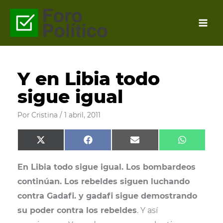
Ir
al
contenido
Y en Libia todo
sigue igual
Por
Cristina
/
1 abril, 2011
Compartir
Compartir
Compartir
Comparti
X
F
E
W
en
en
en
en
(
a
m
h
T
c
a
a
En Libia todo sigue igual. Los bombardeos
w
e
i
t
i
b
l
s
continúan. Los rebeldes siguen luchando
t
o
A
t
o
p
contra Gadafi. y gadafi sigue demostrando
e
k
p
r
su poder contra los rebeldes
. Y así
)