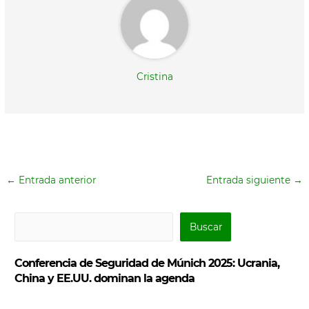
Cristina
←
Entrada anterior
Entrada siguiente
→
B
Buscar
u
s
Conferencia de Seguridad de Múnich 2025: Ucrania,
c
China y EE.UU. dominan la agenda
a