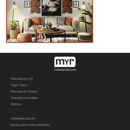
Decoracion 2.0
Open Deco
Decoración Sueca
Arquitectura Ideal
Pórtico
Videodecoración
Ayuda para manualidades