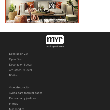
Decoracion 2.0
Open Deco
Decoración Sueca
Arquitectura Ideal
Pórtico
Videodecoración
Ayuda para manualidades
Decoración y jardines
Mimub
Más medios