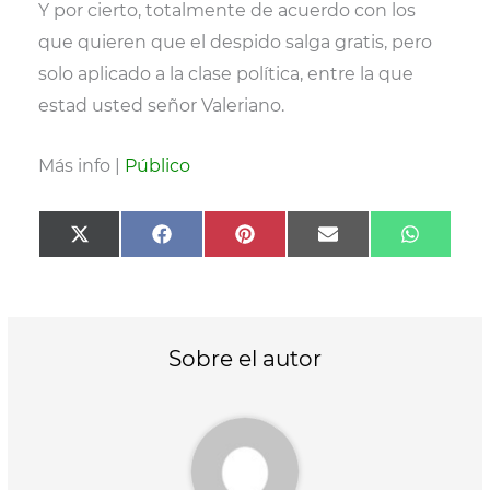
Y por cierto, totalmente de acuerdo con los
que quieren que el despido salga gratis, pero
solo aplicado a la clase política, entre la que
estad usted señor Valeriano.
Más info |
Público
Compartir
Compartir
Compartir
Compartir
Compart
X
F
P
E
W
en
en
en
en
en
(
a
i
m
h
T
c
n
a
a
w
e
t
i
t
i
b
e
l
s
t
o
r
A
t
o
e
p
Sobre el autor
e
k
s
p
r
t
)