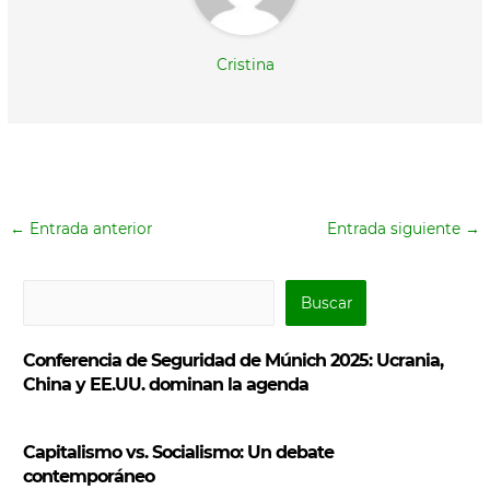
Cristina
←
Entrada anterior
Entrada siguiente
→
B
Buscar
u
s
Conferencia de Seguridad de Múnich 2025: Ucrania,
c
China y EE.UU. dominan la agenda
a
r
Capitalismo vs. Socialismo: Un debate
contemporáneo