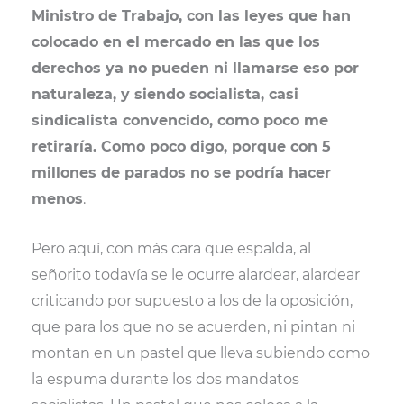
t
o
e
p
Ministro de Trabajo, con las leyes que han
e
k
s
p
r
t
colocado en el mercado en las que los
)
derechos ya no pueden ni llamarse eso por
naturaleza, y siendo socialista, casi
sindicalista convencido, como poco me
retiraría. Como poco digo, porque con 5
millones de parados no se podría hacer
menos
.
Pero aquí, con más cara que espalda, al
señorito todavía se le ocurre alardear, alardear
criticando por supuesto a los de la oposición,
que para los que no se acuerden, ni pintan ni
montan en un pastel que lleva subiendo como
la espuma durante los dos mandatos