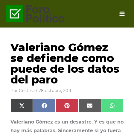
Ir
al
contenido
Valeriano Gómez
se defiende como
puede de los datos
del paro
Por
Cristina
/
28 octubre, 2011
Compartir
Compartir
Compartir
Compartir
Compart
X
F
P
E
W
en
en
en
en
en
(
a
i
m
h
T
c
n
a
a
Valeriano Gómez es un desastre. Y es que no
w
e
t
i
t
i
b
e
l
s
hay más palabras. Sinceramente si yo fuera
t
o
r
A