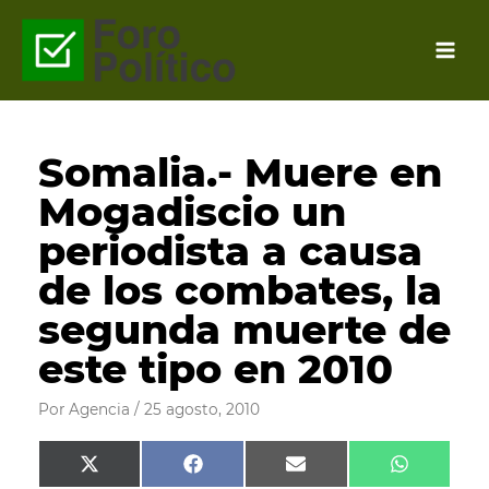
Ir
al
contenido
Somalia.- Muere en
Mogadiscio un
periodista a causa
de los combates, la
segunda muerte de
este tipo en 2010
Por
Agencia
/
25 agosto, 2010
Compartir
Compartir
Compartir
Comparti
X
F
E
W
en
en
en
en