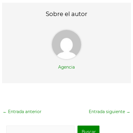
i
b
l
s
t
o
A
t
o
p
Sobre el autor
e
k
p
r
)
Agencia
←
Entrada anterior
Entrada siguiente
→
B
Buscar