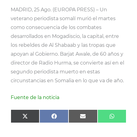
(
a
m
h
T
c
a
a
MADRID, 25 Ago. (EUROPA PRESS) – Un
w
e
i
t
i
b
l
s
veterano periodista somalí murió el martes
t
o
A
t
o
p
como consecuencia de los combates
e
k
p
r
desarrollados en Mogadiscio, la capital, entre
)
los rebeldes de Al Shabaab y las tropas que
apoyan al Gobierno. Barjat Awale, de 60 años y
director de Radio Hurma, se convierte así en el
segundo periodista muerto en estas
circunstancias en Somalia en lo que va de año.
Fuente de la noticia
Compartir
Compartir
Compartir
Comparti
X
F
E
W
en
en
en
en
(
a
m
h
T
c
a
a
w
e
i
t