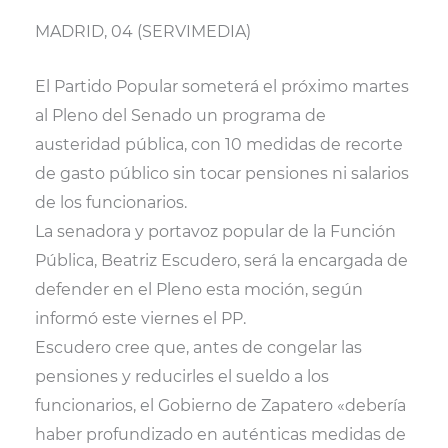
(
a
m
h
T
c
a
a
MADRID, 04 (SERVIMEDIA)
w
e
i
t
i
b
l
s
t
o
A
t
o
p
El Partido Popular someterá el próximo martes
e
k
p
r
al Pleno del Senado un programa de
)
austeridad pública, con 10 medidas de recorte
de gasto público sin tocar pensiones ni salarios
de los funcionarios.
La senadora y portavoz popular de la Función
Pública, Beatriz Escudero, será la encargada de
defender en el Pleno esta moción, según
informó este viernes el PP.
Escudero cree que, antes de congelar las
pensiones y reducirles el sueldo a los
funcionarios, el Gobierno de Zapatero «debería
haber profundizado en auténticas medidas de