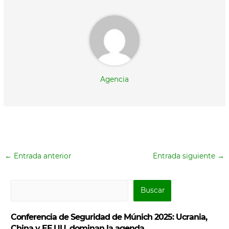
)
Agencia
←
Entrada anterior
Entrada siguiente
→
B
Buscar
u
s
Conferencia de Seguridad de Múnich 2025: Ucrania,
c
China y EE.UU. dominan la agenda