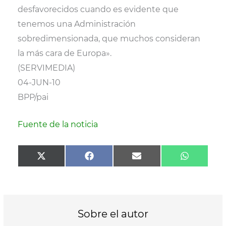
desfavorecidos cuando es evidente que
tenemos una Administración
sobredimensionada, que muchos consideran
la más cara de Europa».
(SERVIMEDIA)
04-JUN-10
BPP/pai
Fuente de la noticia
Compartir
Compartir
Compartir
Comparti
X
F
E
W
en
en
en
en
(
a
m
h
T
c
a
a
w
e
i
t
i
b
l
s
t
o
A
t
o
p
Sobre el autor
e
k
p
r