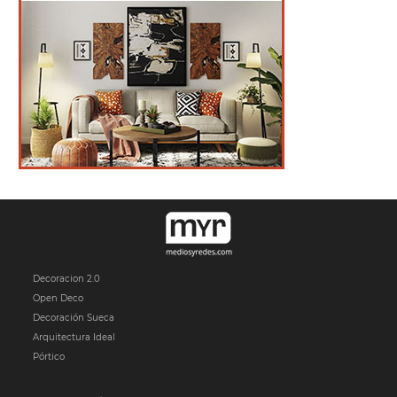
Decoracion 2.0
Open Deco
Decoración Sueca
Arquitectura Ideal
Pórtico