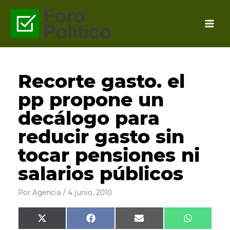
Ir
al
contenido
Recorte gasto. el
pp propone un
decálogo para
reducir gasto sin
tocar pensiones ni
salarios públicos
Por
Agencia
/
4 junio, 2010
Compartir
Compartir
Compartir
Comparti
X
F
E
W
en
en
en
en