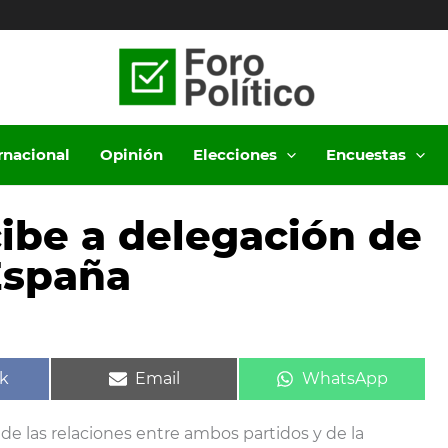
ernacional
Opinión
Elecciones
Encuestas
cibe a delegación de
 España
ir
Compartir
Compartir
k
Email
WhatsApp
en
en
de las relaciones entre ambos partidos y de la