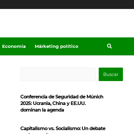
Economía
Márketing político
B
Buscar
u
s
Conferencia de Seguridad de Múnich
c
2025: Ucrania, China y EE.UU.
a
dominan la agenda
r
Capitalismo vs. Socialismo: Un debate