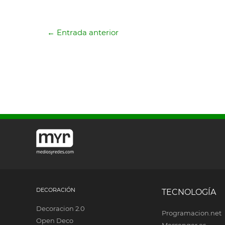
←
Entrada anterior
DECORACIÓN
TECNOLOGÍA
Decoracion 2.0
Programacion.net
Open Deco
Messenger.es