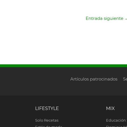
Entrada siguiente
Artículos patrocinados
S
LIFESTYLE
MIX
Solo Recetas
Educación 
Estás de moda
Dominio M