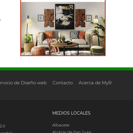
→
ervicio de Diseño web
Contacto
Acerca de MyR
MEDIOS LOCALES
Albacete
2.0
Alcázar de San Juan
undial