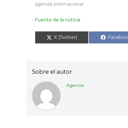
agenda internacional
Fuente de la noticia
Compartir
Compart
X (Twitter)
Faceboo
en
en
Sobre el autor
Agencia