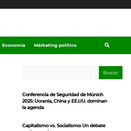
Economía
Márketing político
B
Buscar
u
s
Conferencia de Seguridad de Múnich
c
2025: Ucrania, China y EE.UU. dominan
a
la agenda
r
Capitalismo vs. Socialismo: Un debate