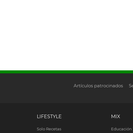
Artículos patrocinados
S
LIFESTYLE
MIX
Solo Recetas
Educación 