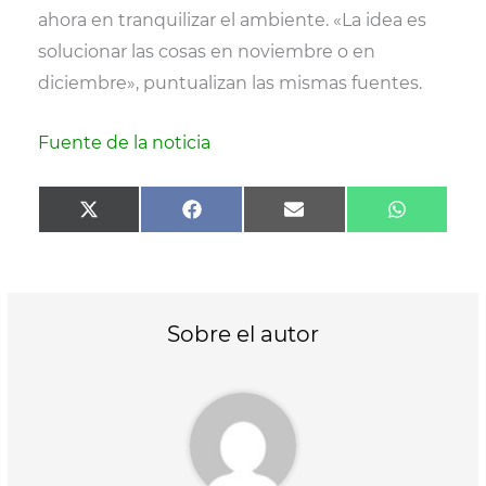
ahora en tranquilizar el ambiente. «La idea es
solucionar las cosas en noviembre o en
diciembre», puntualizan las mismas fuentes.
Fuente de la noticia
Compartir
Compartir
Compartir
Comparti
X
F
E
W
en
en
en
en
(
a
m
h
T
c
a
a
w
e
i
t
i
b
l
s
t
o
A
t
o
p
Sobre el autor
e
k
p
r
)