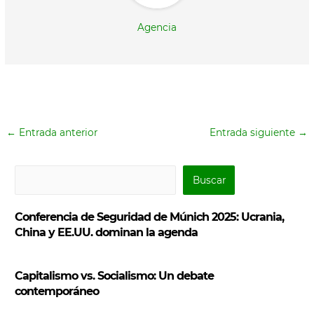
Agencia
←
Entrada anterior
Entrada siguiente
→
B
Buscar
u
s
Conferencia de Seguridad de Múnich 2025: Ucrania,
c
China y EE.UU. dominan la agenda
a
r
Capitalismo vs. Socialismo: Un debate
contemporáneo