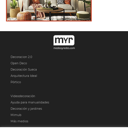
Decoracion 2.0
Open Deco
Decoración Sueca
Arquitectura Ideal
Pórtico
Videodecoración
Ayuda para manualidades
Decoración y jardines
Mimub
Más medios