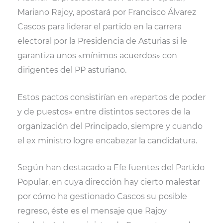
i
b
l
s
Mariano Rajoy, apostará por Francisco Álvarez
t
o
A
t
o
p
Cascos para liderar el partido en la carrera
e
k
p
r
electoral por la Presidencia de Asturias si le
)
garantiza unos «mínimos acuerdos» con
dirigentes del PP asturiano.
Estos pactos consistirían en «repartos de poder
y de puestos» entre distintos sectores de la
organización del Principado, siempre y cuando
el ex ministro logre encabezar la candidatura.
Según han destacado a Efe fuentes del Partido
Popular, en cuya dirección hay cierto malestar
por cómo ha gestionado Cascos su posible
regreso, éste es el mensaje que Rajoy