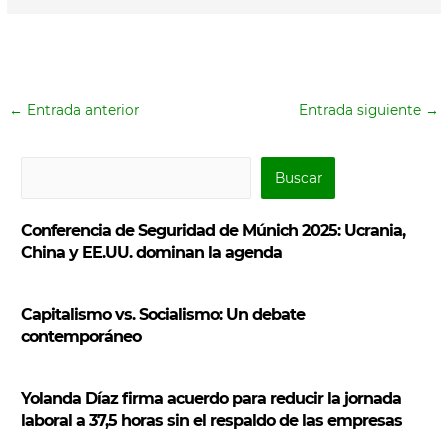
←
Entrada anterior
Entrada siguiente
→
B
Buscar
u
s
Conferencia de Seguridad de Múnich 2025: Ucrania,
c
China y EE.UU. dominan la agenda
a
r
Capitalismo vs. Socialismo: Un debate
contemporáneo
Yolanda Díaz firma acuerdo para reducir la jornada
laboral a 37,5 horas sin el respaldo de las empresas