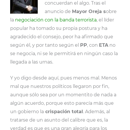
r
concuerdan el algo. Tras el
)
anuncio de
Mayor Oreja s
obre
la
negociación con la banda terrorista
, el líder
popular ha tomado su propia postura y ha
agradecido el consejo, peor ha afirmado que
según él, y por tanto según el
PP
, con
ETA
no
se negocia, ni se le permitirá en ningún caso la
llegada a las urnas.
Y yo digo desde aquí, pues menos mal. Menos
mal que nuestros políticos llegaron por fin,
aunque sólo sea por un momentito de nada a
algún acuerdo, porque esto parecía más que
un gobierno la
crispación total
. Además, al
tratarse de un asunto del calibre que es, la
verdad es que es una gran alegría para los