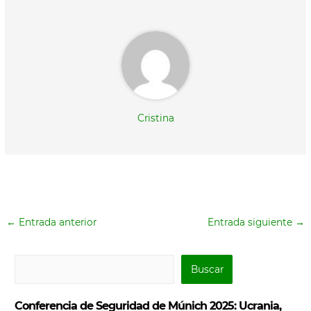
r
)
Cristina
←
Entrada anterior
Entrada siguiente
→
B
Buscar
u
s
Conferencia de Seguridad de Múnich 2025: Ucrania,