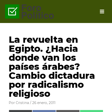
Ir
al
contenido
La revuelta en
Egipto. ¿Hacia
donde van los
países árabes?
Cambio dictadura
por radicalismo
religioso
Por
Cristina
/
26 enero, 2011