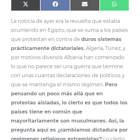
Compartir
Compartir
Compartir
Comparti
X
F
E
W
en
en
en
en
(
a
m
h
T
c
a
a
La noticia de ayer era la revuelta que estaba
w
e
i
t
i
b
l
s
ocurriendo en Egipto, que se suma a los países
t
o
A
t
o
p
que protestan en contra de
duros sistemas
e
k
p
r
prácticamente dictatoriales
. Algeria, Túnez, y
)
por motivos diversos Albania han comenzado
lo que no parece ser una guerra que termine
con unas cuantas declaraciones de políticos y
que se mantenga el mismo régimen.
Pero
pensando un poco más allá que en
protestas aisladas, lo cierto es que todos los
países tiene en común que
mayoritariamente son musulmanes. Así, la
pregunta aquí es ¿cambiamos dictadura por
regimenes religiosos extremistas?
Lo cierto