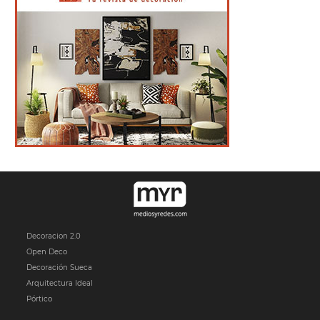
Decoracion 2.0
Open Deco
Decoración Sueca
Arquitectura Ideal
Pórtico