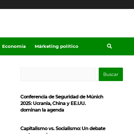
Economía
Márketing político
B
Buscar
u
s
Conferencia de Seguridad de Múnich
c
2025: Ucrania, China y EE.UU.
a
dominan la agenda
r
Capitalismo vs. Socialismo: Un debate