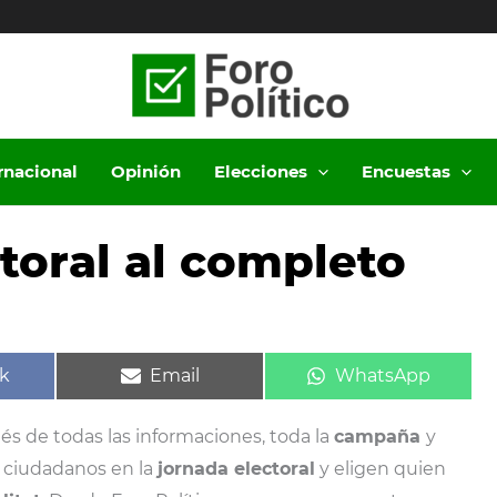
ernacional
Opinión
Elecciones
Encuestas
toral al completo
ir
Compartir
Compartir
k
Email
WhatsApp
en
en
és de todas las informaciones, toda la
campaña
y
s ciudadanos en la
jornada electoral
y eligen quien