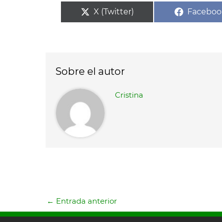
Compartir
Compart
X (Twitter)
Faceboo
en
en
Sobre el autor
Cristina
←
Entrada anterior