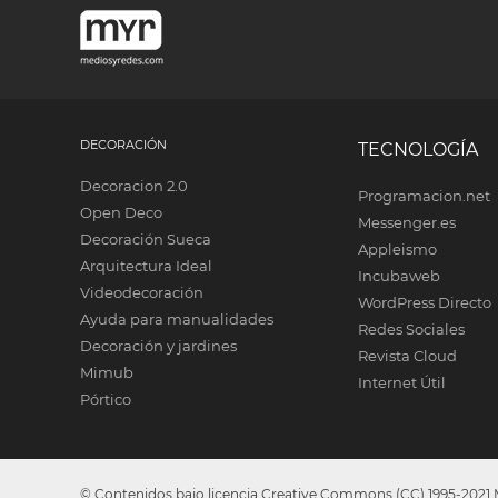
DECORACIÓN
TECNOLOGÍA
Decoracion 2.0
Programacion.net
Open Deco
Messenger.es
Decoración Sueca
Appleismo
Arquitectura Ideal
Incubaweb
Videodecoración
WordPress Directo
Ayuda para manualidades
Redes Sociales
Decoración y jardines
Revista Cloud
Mimub
Internet Útil
Pórtico
© Contenidos bajo licencia Creative Commons (CC) 1995-2021 Me