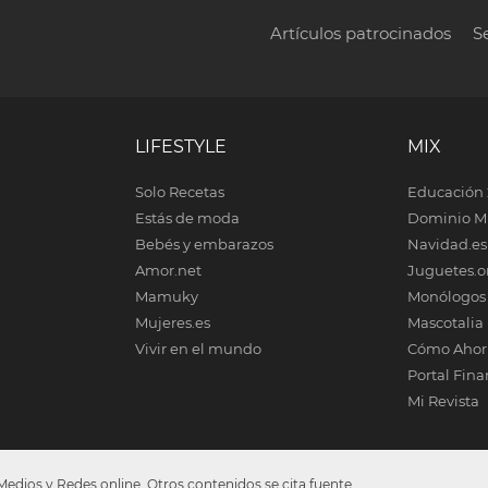
Artículos patrocinados
S
LIFESTYLE
MIX
Solo Recetas
Educación 
Estás de moda
Dominio M
Bebés y embarazos
Navidad.es
Amor.net
Juguetes.o
Mamuky
Monólogos
Mujeres.es
Mascotalia
Vivir en el mundo
Cómo Ahor
Portal Fina
Mi Revista
dios y Redes online. Otros contenidos se cita fuente.