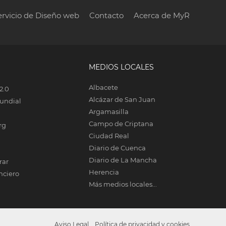
ervicio de Diseño web
Contacto
Acerca de MyR
MEDIOS LOCALES
Albacete
2.0
Alcázar de San Juan
undial
Argamasilla
Campo de Criptana
rg
Ciudad Real
Diario de Cuenca
Diario de La Mancha
rar
Herencia
nciero
Más medios locales...
Aviso Legal
Política de privacidad y cookies