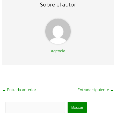
t
o
p
Sobre el autor
e
k
p
r
)
Agencia
←
Entrada anterior
Entrada siguiente
→
B
Buscar
u