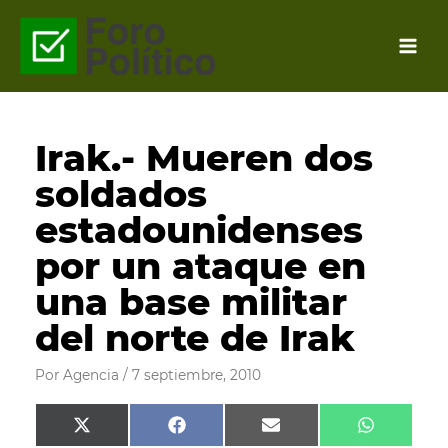
Ir
al
contenido
Irak.- Mueren dos
soldados
estadounidenses
por un ataque en
una base militar
del norte de Irak
Por
Agencia
/
7 septiembre, 2010
Compartir
Compartir
Compartir
Comparti
X
F
E
W
en
en
en
en