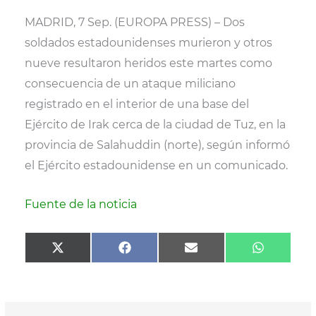
(
a
m
h
T
c
a
a
MADRID, 7 Sep. (EUROPA PRESS) – Dos
w
e
i
t
i
b
l
s
soldados estadounidenses murieron y otros
t
o
A
t
o
p
nueve resultaron heridos este martes como
e
k
p
r
consecuencia de un ataque miliciano
)
registrado en el interior de una base del
Ejército de Irak cerca de la ciudad de Tuz, en la
provincia de Salahuddin (norte), según informó
el Ejército estadounidense en un comunicado.
Fuente de la noticia
Compartir
Compartir
Compartir
Comparti
X
F
E
W
en
en
en
en
(
a
m
h
T
c
a
a
w
e
i
t
i
b
l
s
t
o
A