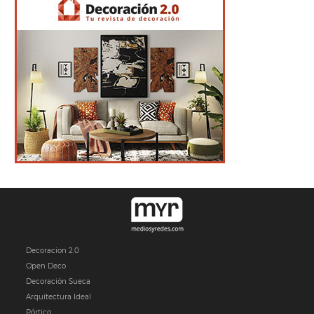
Decoracion 2.0
Open Deco
Decoración Sueca
Arquitectura Ideal
Pórtico