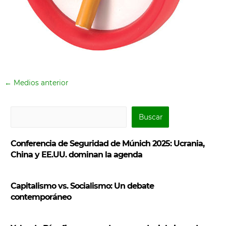
←
Medios anterior
B
Buscar
u
s
Conferencia de Seguridad de Múnich 2025: Ucrania,
c
China y EE.UU. dominan la agenda
a
r
Capitalismo vs. Socialismo: Un debate
contemporáneo