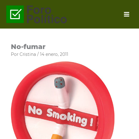
Ir
al
contenido
No-fumar
Por
Cristina
/
14 enero, 2011