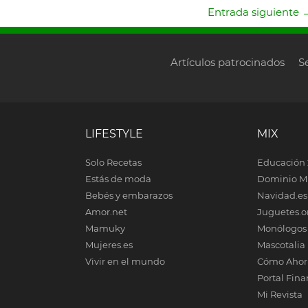
Entrada siguiente
Artículos patrocinados
S
LIFESTYLE
MIX
Solo Recetas
Educación 
Estás de moda
Dominio M
Bebés y embarazos
Navidad.es
Amor.net
Juguetes.o
Mamuky
Monólogos
Mujeres.es
Mascotalia
Vivir en el mundo
Cómo Ahor
Portal Fina
Mi Revista