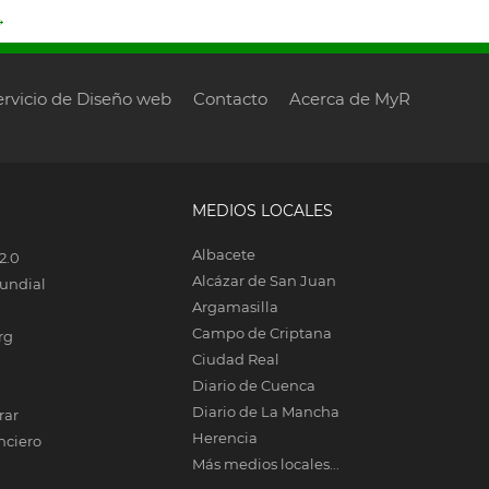
→
ervicio de Diseño web
Contacto
Acerca de MyR
MEDIOS LOCALES
Albacete
2.0
Alcázar de San Juan
undial
Argamasilla
Campo de Criptana
rg
Ciudad Real
Diario de Cuenca
Diario de La Mancha
rar
Herencia
nciero
Más medios locales...