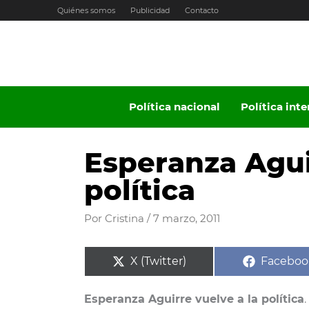
Ir
Quiénes somos
Publicidad
Contacto
al
contenido
Política nacional
Política int
Esperanza Agui
política
Por
Cristina
/
7 marzo, 2011
Compartir
Compart
X (Twitter)
Faceboo
en
en
Esperanza Aguirre vuelve a la política