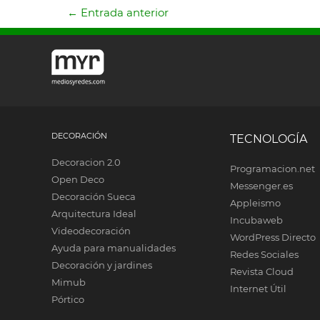
←
Entrada anterior
DECORACIÓN
TECNOLOGÍA
Decoracion 2.0
Programacion.net
Open Deco
Messenger.es
Decoración Sueca
Appleismo
Arquitectura Ideal
Incubaweb
Videodecoración
WordPress Directo
Ayuda para manualidades
Redes Sociales
Decoración y jardines
Revista Cloud
Mimub
Internet Útil
Pórtico