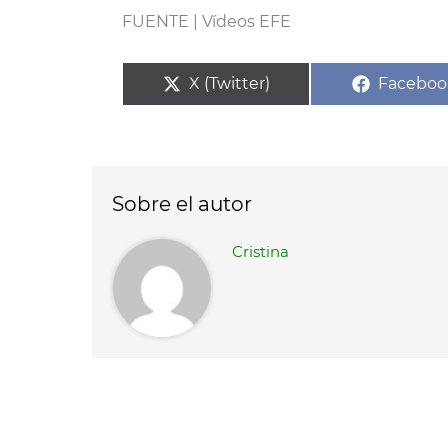
FUENTE | Vídeos EFE
Compartir
Compart
X (Twitter)
Faceboo
en
en
Sobre el autor
Cristina