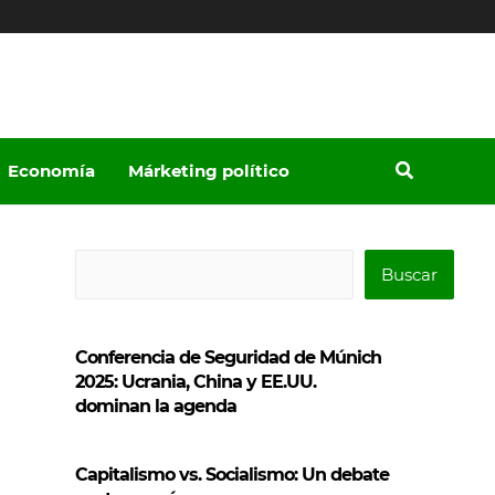
Economía
Márketing político
B
Buscar
u
s
Conferencia de Seguridad de Múnich
c
2025: Ucrania, China y EE.UU.
a
dominan la agenda
r
Capitalismo vs. Socialismo: Un debate