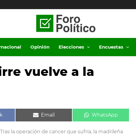
ernacional
Opinión
Elecciones
Encuestas
rre vuelve a la
ir
Compartir
Compartir
k
Email
WhatsApp
en
en
. Tras la operación de cancer que sufría, la madrileña