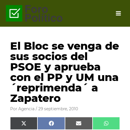
Ir
al
contenido
El Bloc se venga de
sus socios del
PSOE y aprueba
con el PP y UM una
´reprimenda´ a
Zapatero
Por
Agencia
/
29 septiembre, 2010
Compartir
Compartir
Compartir
Comparti
X
F
E
W
en
en
en
en