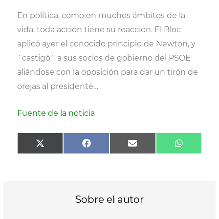
(
a
m
h
T
c
a
a
En política, como en muchos ámbitos de la
w
e
i
t
i
b
l
s
vida, toda acción tiene su reacción. El Bloc
t
o
A
t
o
p
aplicó ayer el conocido principio de Newton, y
e
k
p
r
´castigó´ a sus socios de gobierno del PSOE
)
aliándose con la oposición para dar un tirón de
orejas al presidente…
Fuente de la noticia
Compartir
Compartir
Compartir
Comparti
X
F
E
W
en
en
en
en
(
a
m
h
T
c
a
a
w
e
i
t
i
b
l
s
t
o
A
t
o
p
Sobre el autor
e
k
p
r
)