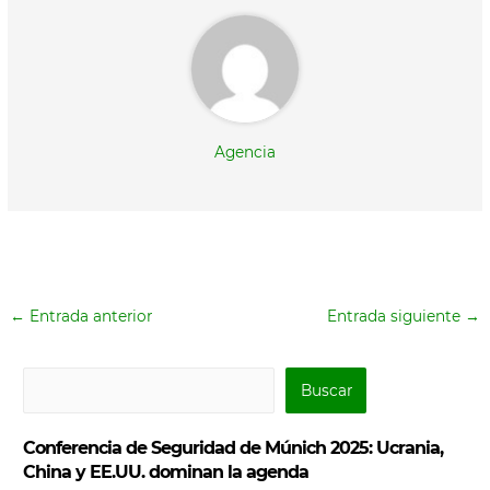
Agencia
←
Entrada anterior
Entrada siguiente
→
B
Buscar
u
s
Conferencia de Seguridad de Múnich 2025: Ucrania,
c
China y EE.UU. dominan la agenda