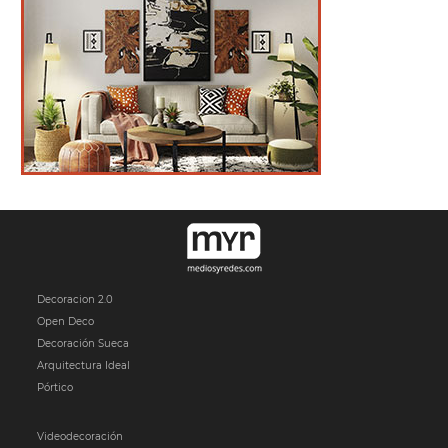
Decoracion 2.0
Open Deco
Decoración Sueca
Arquitectura Ideal
Pórtico
Videodecoración