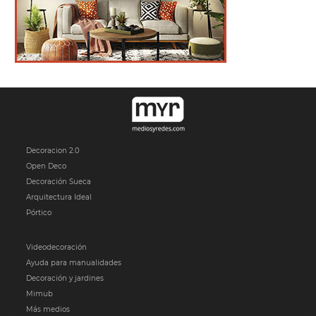
Decoracion 2.0
Open Deco
Decoración Sueca
Arquitectura Ideal
Pórtico
Videodecoración
Ayuda para manualidades
Decoración y jardines
Mimub
Más medios