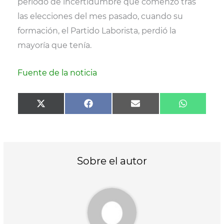
periodo de incertidumbre que comenzó tras
las elecciones del mes pasado, cuando su
formación, el Partido Laborista, perdió la
mayoría que tenía.
Fuente de la noticia
Compartir
Compartir
Compartir
Comparti
X
F
E
W
en
en
en
en
(
a
m
h
T
c
a
a
w
e
i
t
i
b
l
s
t
o
A
t
o
p
Sobre el autor
e
k
p
r
)