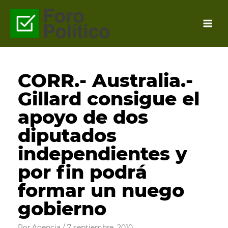
Ir
al
contenido
CORR.- Australia.-
Gillard consigue el
apoyo de dos
diputados
independientes y
por fin podrá
formar un nuego
gobierno
Por
Agencia
/
7 septiembre, 2010