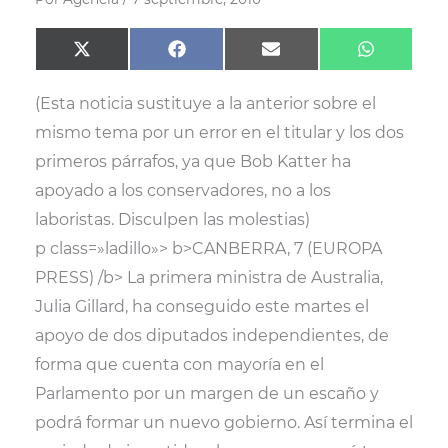
Compartir
Compartir
Compartir
Comparti
X
F
E
W
en
en
en
en
(
a
m
h
T
c
a
a
(Esta noticia sustituye a la anterior sobre el
w
e
i
t
i
b
l
s
mismo tema por un error en el titular y los dos
t
o
A
t
o
p
primeros párrafos, ya que Bob Katter ha
e
k
p
r
apoyado a los conservadores, no a los
)
laboristas. Disculpen las molestias)
p class=»ladillo»> b>CANBERRA, 7 (EUROPA
PRESS) /b> La primera ministra de Australia,
Julia Gillard, ha conseguido este martes el
apoyo de dos diputados independientes, de
forma que cuenta con mayoría en el
Parlamento por un margen de un escaño y
podrá formar un nuevo gobierno. Así termina el