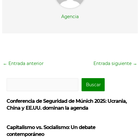
Agencia
←
Entrada anterior
Entrada siguiente
→
B
Buscar
u
s
Conferencia de Seguridad de Múnich 2025: Ucrania,
c
China y EE.UU. dominan la agenda
a
r
Capitalismo vs. Socialismo: Un debate
contemporáneo