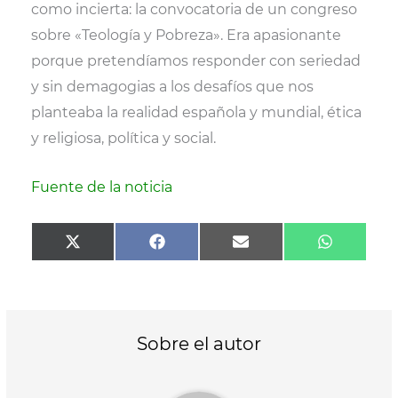
r
como incierta: la convocatoria de un congreso
)
sobre «Teología y Pobreza». Era apasionante
porque pretendíamos responder con seriedad
y sin demagogias a los desafíos que nos
planteaba la realidad española y mundial, ética
y religiosa, política y social.
Fuente de la noticia
Compartir
Compartir
Compartir
Comparti
X
F
E
W
en
en
en
en
(
a
m
h
T
c
a
a
w
e
i
t
i
b
l
s
t
o
A
t
o
p
Sobre el autor
e
k
p
r
)