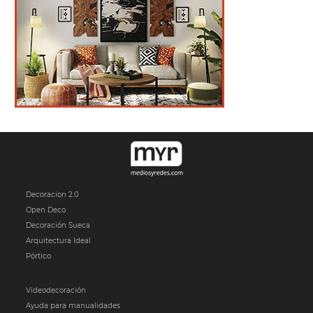
Decoracion 2.0
Open Deco
Decoración Sueca
Arquitectura Ideal
Pórtico
Videodecoración
Ayuda para manualidades