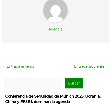
Agencia
←
Entrada anterior
Entrada siguiente
→
B
Buscar
u
s
Conferencia de Seguridad de Múnich 2025: Ucrania,
c
China y EE.UU. dominan la agenda
a