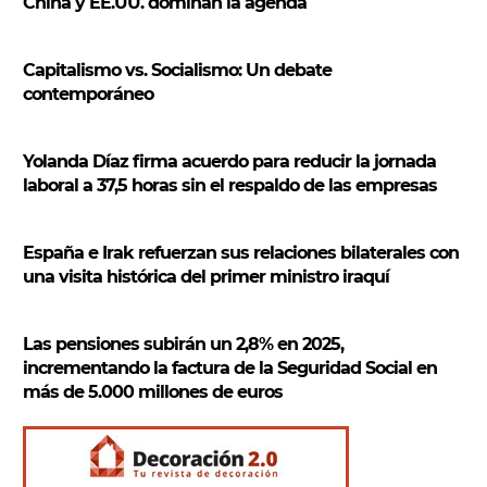
c
China y EE.UU. dominan la agenda
a
r
Capitalismo vs. Socialismo: Un debate
contemporáneo
Yolanda Díaz firma acuerdo para reducir la jornada
laboral a 37,5 horas sin el respaldo de las empresas
España e Irak refuerzan sus relaciones bilaterales con
una visita histórica del primer ministro iraquí
Las pensiones subirán un 2,8% en 2025,
incrementando la factura de la Seguridad Social en
más de 5.000 millones de euros