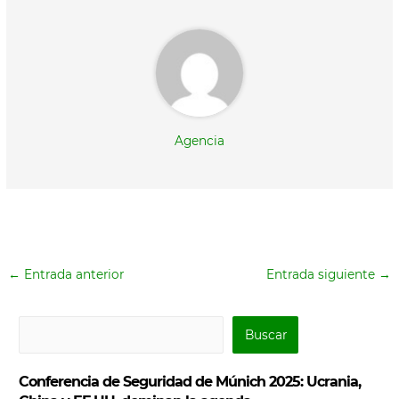
)
Agencia
←
Entrada anterior
Entrada siguiente
→
B
Buscar
u
s
Conferencia de Seguridad de Múnich 2025: Ucrania,