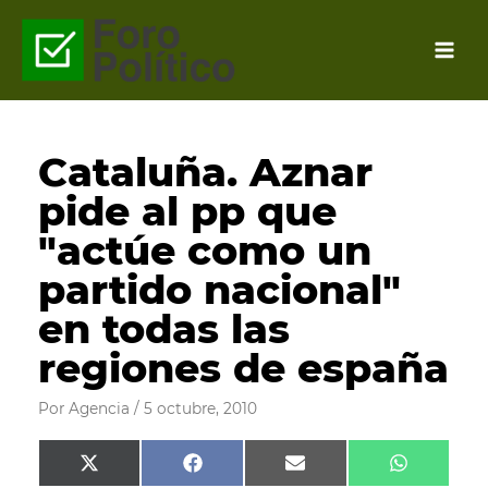
Ir
al
contenido
Cataluña. Aznar
pide al pp que
"actúe como un
partido nacional"
en todas las
regiones de españa
Por
Agencia
/
5 octubre, 2010
Compartir
Compartir
Compartir
Comparti
X
F
E
W
en
en
en
en