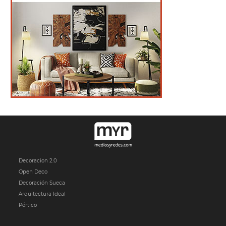
Decoracion 2.0
Open Deco
Decoración Sueca
Arquitectura Ideal
Pórtico