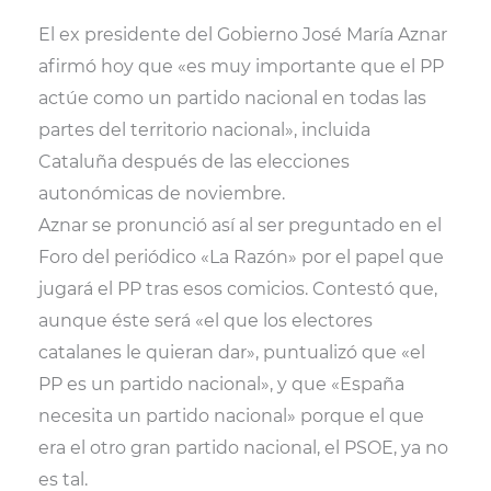
(
a
m
h
T
c
a
a
El ex presidente del Gobierno José María Aznar
w
e
i
t
i
b
l
s
afirmó hoy que «es muy importante que el PP
t
o
A
t
o
p
actúe como un partido nacional en todas las
e
k
p
r
partes del territorio nacional», incluida
)
Cataluña después de las elecciones
autonómicas de noviembre.
Aznar se pronunció así al ser preguntado en el
Foro del periódico «La Razón» por el papel que
jugará el PP tras esos comicios. Contestó que,
aunque éste será «el que los electores
catalanes le quieran dar», puntualizó que «el
PP es un partido nacional», y que «España
necesita un partido nacional» porque el que
era el otro gran partido nacional, el PSOE, ya no
es tal.