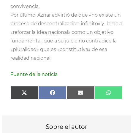
convivencia.
Por último, Aznar advirtió de que «no existe un
proceso de descentralización infinito» y llamó a
«reforzar la idea nacional» como un objetivo
fundamental, que a su juicio no contradice la
«pluralidad» que es «constitutiva» de esa
realidad nacional.
Fuente de la noticia
Compartir
Compartir
Compartir
Comparti
X
F
E
W
en
en
en
en
(
a
m
h
T
c
a
a
w
e
i
t
i
b
l
s
t
o
A
t
o
p
Sobre el autor
e
k
p
r