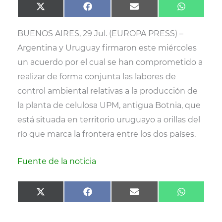
Compartir
Compartir
Compartir
Comparti
X
F
E
W
en
en
en
en
(
a
m
h
T
c
a
a
BUENOS AIRES, 29 Jul. (EUROPA PRESS) –
w
e
i
t
i
b
l
s
Argentina y Uruguay firmaron este miércoles
t
o
A
t
o
p
un acuerdo por el cual se han comprometido a
e
k
p
r
realizar de forma conjunta las labores de
)
control ambiental relativas a la producción de
la planta de celulosa UPM, antigua Botnia, que
está situada en territorio uruguayo a orillas del
río que marca la frontera entre los dos países.
Fuente de la noticia
Compartir
Compartir
Compartir
Comparti
X
F
E
W
en
en
en
en
(
a
m
h
T
c
a
a
w
e
i
t