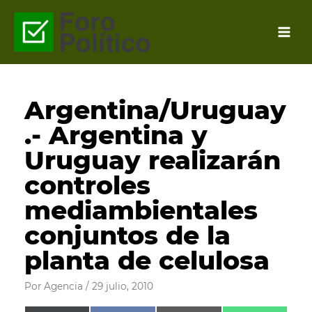
Ir
al
contenido
Argentina/Uruguay
.- Argentina y
Uruguay realizarán
controles
mediambientales
conjuntos de la
planta de celulosa
Por
Agencia
/
29 julio, 2010