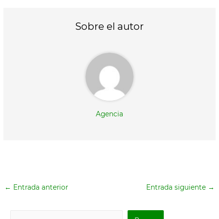
i
b
l
s
t
o
A
t
o
p
Sobre el autor
e
k
p
r
)
Agencia
←
Entrada anterior
Entrada siguiente
→
B