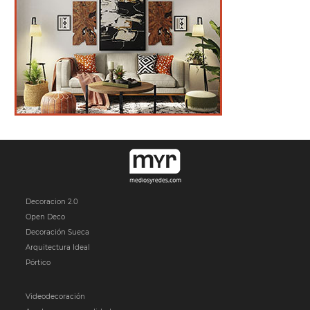
Decoracion 2.0
Open Deco
Decoración Sueca
Arquitectura Ideal
Pórtico
Videodecoración