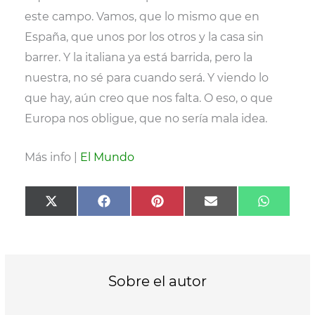
este campo. Vamos, que lo mismo que en
España, que unos por los otros y la casa sin
barrer. Y la italiana ya está barrida, pero la
nuestra, no sé para cuando será. Y viendo lo
que hay, aún creo que nos falta. O eso, o que
Europa nos obligue, que no sería mala idea.
Más info |
El Mundo
Compartir
Compartir
Compartir
Compartir
Compart
X
F
P
E
W
en
en
en
en
en
(
a
i
m
h
T
c
n
a
a
w
e
t
i
t
i
b
e
l
s
t
o
r
A
t
o
e
p
Sobre el autor
e
k
s
p
r
t
)