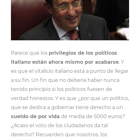
r
t
)
Parece que los
privilegios de los políticos
italiano están ahora mismo por acabarse
. Y
es que el vitalicio italiano está a punto de llegar
a su fin. Un fin que no debería haber nunca
tenido principio si los políticos fuesen de
verdad honestos. Y es que ¿por que un político,
que se dedica a gobernar tiene derecho a un
sueldo de por vida
de media de 5000 euros?
¿Acaso el voto de los ciudadanos da tal
derecho? Recuerden que nosotros, los