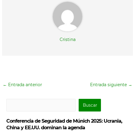
Cristina
←
Entrada anterior
Entrada siguiente
→
B
Buscar
u
s
Conferencia de Seguridad de Múnich 2025: Ucrania,
c
China y EE.UU. dominan la agenda