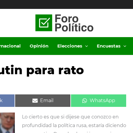
ernacional
Opinión
Elecciones
Encuestas
tin para rato
ir
Compartir
Compartir
k
Email
WhatsApp
en
en
Lo cierto es que si dijese que conozco en
profundidad la política rusa, estaría diciendo