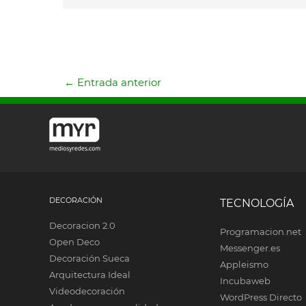
←
Entrada anterior
DECORACIÓN
TECNOLOGÍA
Decoracion 2.0
Programacion.net
Open Deco
Messenger.es
Decoración Sueca
Appleismo
Arquitectura Ideal
Incubaweb
Videodecoración
WordPress Directo