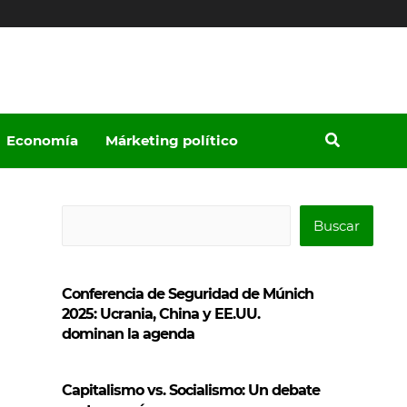
Economía
Márketing político
B
Buscar
u
s
Conferencia de Seguridad de Múnich
c
2025: Ucrania, China y EE.UU.
a
dominan la agenda
r
Capitalismo vs. Socialismo: Un debate