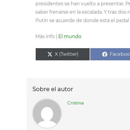
presidentes se han vuelto a presentar. Pe
saber frenarse en la escalada. Y tras do
Putin se acuerde de donde está el pedal 
Más info |
El mundo
Compartir
Compart
X (Twitter)
Faceboo
en
en
Sobre el autor
Cristina