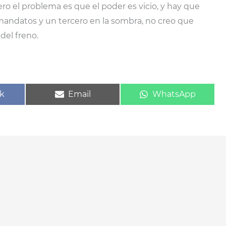
ro el problema es que el poder es vicio, y hay que
s mandatos y un tercero en la sombra, no creo que
del freno.
ir
Compartir
Compartir
k
Email
WhatsApp
en
en