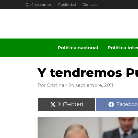
Ir
Quiénes somos
Publicidad
Contacto
al
contenido
Política nacional
Política int
Y tendremos Pu
Por
Cristina
/
24 septiembre, 2011
Compartir
Compart
X (Twitter)
Faceboo
en
en