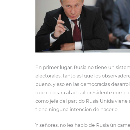
En primer lugar, Rusia no tiene un siste
electorales, tanto así que los observador
bueno, y eso en las democracias desarrol
que colocara al actual presidente como c
como jefe del partido Rusia Unida viene 
tiene ninguna intención de hacerlo.
Y señores, no les hablo de Rusia únicame