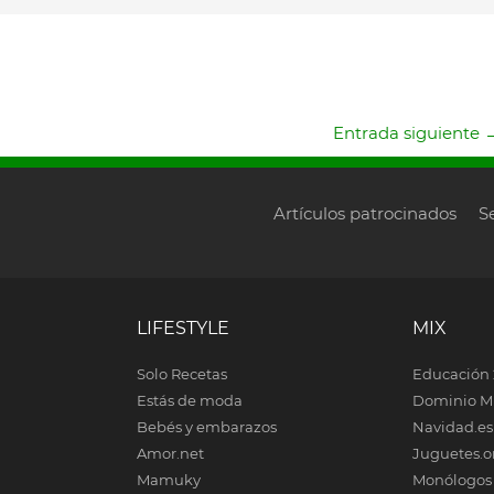
Entrada siguiente
Artículos patrocinados
S
LIFESTYLE
MIX
Solo Recetas
Educación 
Estás de moda
Dominio M
Bebés y embarazos
Navidad.es
Amor.net
Juguetes.o
Mamuky
Monólogos