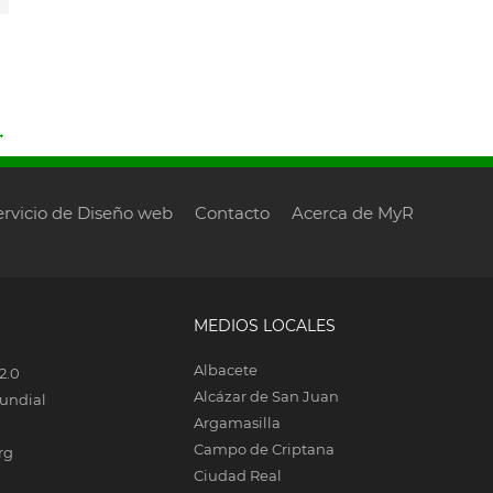
→
ervicio de Diseño web
Contacto
Acerca de MyR
MEDIOS LOCALES
Albacete
2.0
Alcázar de San Juan
undial
Argamasilla
Campo de Criptana
rg
Ciudad Real